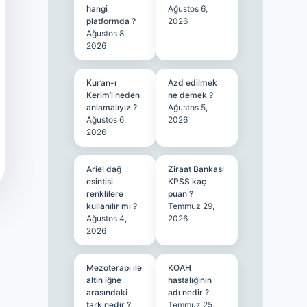
hangi
Ağustos 6,
platformda ?
2026
Ağustos 8,
2026
Kur’an-ı
Azd edilmek
Kerim’i neden
ne demek ?
anlamalıyız ?
Ağustos 5,
Ağustos 6,
2026
2026
Ariel dağ
Ziraat Bankası
esintisi
KPSS kaç
renklilere
puan ?
kullanılır mı ?
Temmuz 29,
Ağustos 4,
2026
2026
Mezoterapi ile
KOAH
altın iğne
hastalığının
arasındaki
adı nedir ?
fark nedir ?
Temmuz 25,