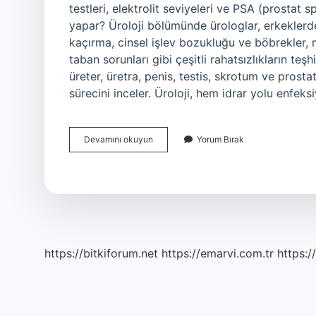
testleri, elektrolit seviyeleri ve PSA (prostat spe
yapar? Üroloji bölümünde ürologlar, erkeklerde
kaçırma, cinsel işlev bozukluğu ve böbrekler, m
taban sorunları gibi çeşitli rahatsızlıkların teş
üreter, üretra, penis, testis, skrotum ve prostat
sürecini inceler. Üroloji, hem idrar yolu enfek
Ürolojide
Devamını okuyun
Yorum Bırak
Ne
Gibi
Testler
Yapılır
https://bitkiforum.net
https://emarvi.com.tr
https:/