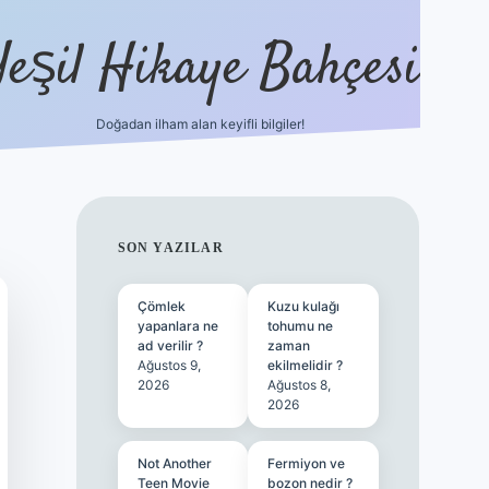
Yeşil Hikaye Bahçesi
Doğadan ilham alan keyifli bilgiler!
ilbet güncel giriş adresi
ilbet mobi
SIDEBAR
SON YAZILAR
Çömlek
Kuzu kulağı
yapanlara ne
tohumu ne
ad verilir ?
zaman
Ağustos 9,
ekilmelidir ?
2026
Ağustos 8,
2026
Not Another
Fermiyon ve
Teen Movie
bozon nedir ?