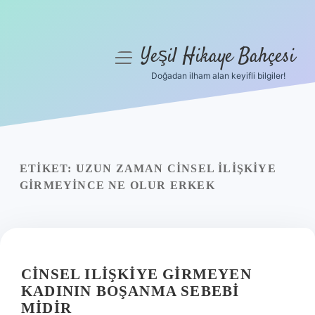
Yeşil Hikaye Bahçesi
menüyü
aç
Doğadan ilham alan keyifli bilgiler!
Anasayfa
Gizlilik Politikası
Yasal Uyarı
ETIKET:
UZUN ZAMAN CINSEL ILIŞKIYE
GIRMEYINCE NE OLUR ERKEK
Hakkımızda
CINSEL ILIŞKIYE GIRMEYEN
KADININ BOŞANMA SEBEBI
MIDIR