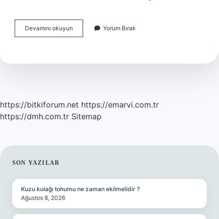
Cinsel
Devamını okuyun
Yorum Bırak
Ilişkiye
Girmeyen
Kadının
Boşanma
Sebebi
Midir
https://bitkiforum.net
https://emarvi.com.tr
https://dmh.com.tr
Sitemap
SIDEBAR
SON YAZILAR
Kuzu kulağı tohumu ne zaman ekilmelidir ?
Ağustos 8, 2026