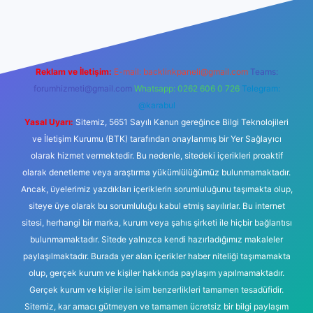
lbet mobil giriş
ilbet giriş
betexper
Reklam ve İletişim:
E-mail:
backlinkpaneli@gmail.com
Teams:
forumhizmeti@gmail.com
Whatsapp: 0262 606 0 726
Telegram:
@karabul
Yasal Uyarı:
Sitemiz, 5651 Sayılı Kanun gereğince Bilgi Teknolojileri
ve İletişim Kurumu (BTK) tarafından onaylanmış bir Yer Sağlayıcı
olarak hizmet vermektedir. Bu nedenle, sitedeki içerikleri proaktif
olarak denetleme veya araştırma yükümlülüğümüz bulunmamaktadır.
Ancak, üyelerimiz yazdıkları içeriklerin sorumluluğunu taşımakta olup,
siteye üye olarak bu sorumluluğu kabul etmiş sayılırlar. Bu internet
sitesi, herhangi bir marka, kurum veya şahıs şirketi ile hiçbir bağlantısı
bulunmamaktadır. Sitede yalnızca kendi hazırladığımız makaleler
paylaşılmaktadır. Burada yer alan içerikler haber niteliği taşımamakta
olup, gerçek kurum ve kişiler hakkında paylaşım yapılmamaktadır.
Gerçek kurum ve kişiler ile isim benzerlikleri tamamen tesadüfidir.
Sitemiz, kar amacı gütmeyen ve tamamen ücretsiz bir bilgi paylaşım