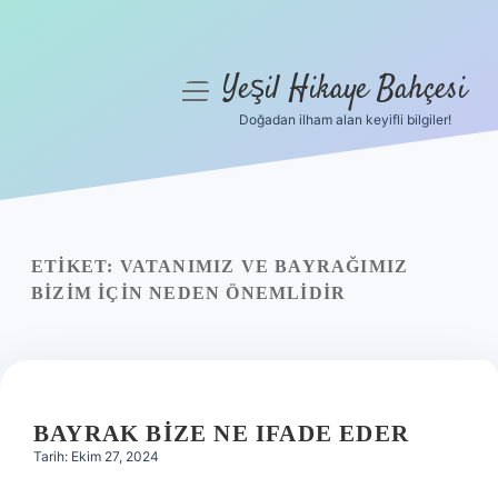
Yeşil Hikaye Bahçesi
menüyü
aç
Doğadan ilham alan keyifli bilgiler!
Anasayfa
Gizlilik Politikası
Yasal Uyarı
ETIKET:
VATANIMIZ VE BAYRAĞIMIZ
BIZIM IÇIN NEDEN ÖNEMLIDIR
Hakkımızda
BAYRAK BIZE NE IFADE EDER
Tarih: Ekim 27, 2024