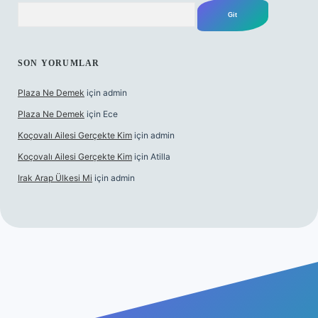
Arama
SON YORUMLAR
Plaza Ne Demek
için
admin
Plaza Ne Demek
için
Ece
Koçovalı Ailesi Gerçekte Kim
için
admin
Koçovalı Ailesi Gerçekte Kim
için
Atilla
Irak Arap Ülkesi Mi
için
admin
lbet mobil giriş
ilbet giriş
betexper