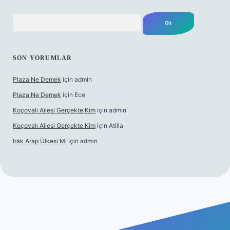
Arama
SON YORUMLAR
Plaza Ne Demek
için
admin
Plaza Ne Demek
için
Ece
Koçovalı Ailesi Gerçekte Kim
için
admin
Koçovalı Ailesi Gerçekte Kim
için
Atilla
Irak Arap Ülkesi Mi
için
admin
lbet mobil giriş
ilbet giriş
betexper