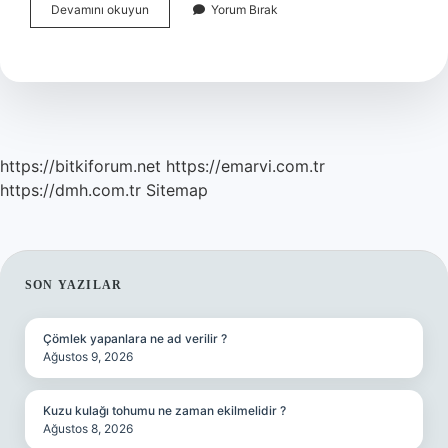
Bakır
Devamını okuyun
Yorum Bırak
Eksikliği
Için
Hangi
Ilaç
Kullanılır
https://bitkiforum.net
https://emarvi.com.tr
https://dmh.com.tr
Sitemap
SIDEBAR
SON YAZILAR
Çömlek yapanlara ne ad verilir ?
Ağustos 9, 2026
Kuzu kulağı tohumu ne zaman ekilmelidir ?
Ağustos 8, 2026