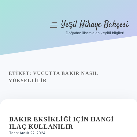
Yeşil Hikaye Bahçesi
menüyü
aç
Doğadan ilham alan keyifli bilgiler!
Anasayfa
Gizlilik Politikası
Yasal Uyarı
ETIKET:
VÜCUTTA BAKIR NASIL
YÜKSELTILIR
Hakkımızda
BAKIR EKSIKLIĞI IÇIN HANGI
ILAÇ KULLANILIR
Tarih: Aralık 22, 2024