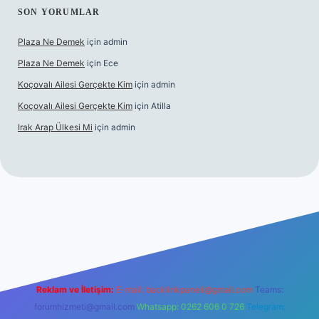
SON YORUMLAR
Plaza Ne Demek
için
admin
Plaza Ne Demek
için
Ece
Koçovalı Ailesi Gerçekte Kim
için
admin
Koçovalı Ailesi Gerçekte Kim
için
Atilla
Irak Arap Ülkesi Mi
için
admin
ilbet mobil giriş
ilbet giriş
betexper
Reklam ve İletişim:
E-mail:
backlinkpaneli@gmail.com
Teams:
forumhizmeti@gmail.com
Whatsapp: 0262 606 0 726
Telegram: