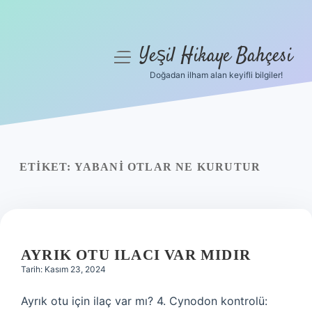
Yeşil Hikaye Bahçesi
menüyü
aç
Doğadan ilham alan keyifli bilgiler!
Anasayfa
Gizlilik Politikası
Yasal Uyarı
ETIKET:
YABANI OTLAR NE KURUTUR
Hakkımızda
AYRIK OTU ILACI VAR MIDIR
Tarih: Kasım 23, 2024
Ayrık otu için ilaç var mı? 4. Cynodon kontrolü: