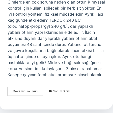
Çimlerde en çok soruna neden olan ottur. Kimyasal
kontrol için kullanılabilecek bir herbisit yoktur. En
iyi kontrol yöntemi fiziksel mücadeledir. Ayrık ilacı
kaç günde etki eder? TERDOK 240 EC
(clodinafop-propargyl 240 g/L), dar yapraklı
yabani otların yapraklarından elde edilir. İlacın
etkisine duyarlı dar yapraklı yabani otların aktif
büyümesi 48 saat içinde durur. Yabancı ot türüne
ve çevre koşullarına bağlı olarak ilacın etkisi bir ila
üç hafta içinde ortaya çıkar. Ayrık otu hangi
hastalıklara iyi gelir? Mide ve bağırsak sağlığınızı
korur ve sindirimi kolaylaştırır. Zihinsel rahatlama:
Kanepe çayının ferahlatıcı aroması zihinsel olarak…
Ayrık
Devamını okuyun
Yorum Bırak
Otu
Ilacı
Var
Mıdır