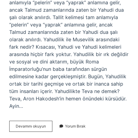
anlamıyla “pelerin” veya “yaprak” anlamına gelir,
ancak Talmud zamanlarında zaten bir Yahudi dua
şalı olarak anılırdı. Tallit kelimesi tam anlamıyla
“pelerin” veya “yaprak” anlamına gelir, ancak
Talmud zamanlarında zaten bir Yahudi dua şalı
olarak anılırdı. Yahudilik ile Musevilik arasındaki
fark nedir? Kısacası, Yahudi ve Yahudi kelimeleri
arasında hiçbir fark yoktur. Yahudilik bir ırk değildir
ve sosyal ve dini aktarım, büyük Roma
İmparatorluğu’nun baba tarafından sürgün
edilmesine kadar gerçekleşmiştir. Bugün, Yahudilik
ortak bir tarihi geçmişe ve ortak bir inanca sahip
tüm insanları içerir. Yahudilikte Teva ne demek?
Teva, Aron Hakodesh’in hemen önündeki kürsüdür.
Ayin…
Yahudilikte
Devamını okuyun
Yorum Bırak
Tallit
Ne