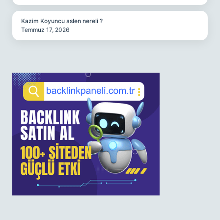
Kazim Koyuncu aslen nereli ?
Temmuz 17, 2026