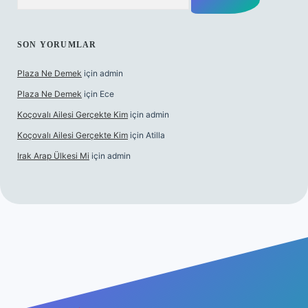
SON YORUMLAR
Plaza Ne Demek
için
admin
Plaza Ne Demek
için
Ece
Koçovalı Ailesi Gerçekte Kim
için
admin
Koçovalı Ailesi Gerçekte Kim
için
Atilla
Irak Arap Ülkesi Mi
için
admin
ilbet mobil giriş
ilbet giriş
betexper