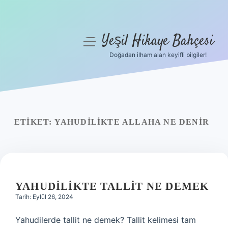
Yeşil Hikaye Bahçesi
menüyü
aç
Doğadan ilham alan keyifli bilgiler!
Anasayfa
Gizlilik Politikası
Yasal Uyarı
ETIKET:
YAHUDILIKTE ALLAHA NE DENIR
Hakkımızda
YAHUDILIKTE TALLIT NE DEMEK
Tarih: Eylül 26, 2024
Yahudilerde tallit ne demek? Tallit kelimesi tam