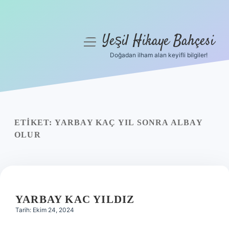
Yeşil Hikaye Bahçesi
menüyü
aç
Doğadan ilham alan keyifli bilgiler!
Anasayfa
Gizlilik Politikası
Yasal Uyarı
ETIKET:
YARBAY KAÇ YIL SONRA ALBAY
OLUR
Hakkımızda
YARBAY KAC YILDIZ
Tarih: Ekim 24, 2024