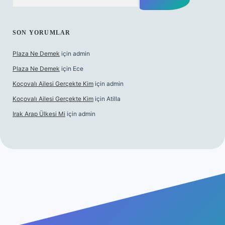
SON YORUMLAR
Plaza Ne Demek
için
admin
Plaza Ne Demek
için
Ece
Koçovalı Ailesi Gerçekte Kim
için
admin
Koçovalı Ailesi Gerçekte Kim
için
Atilla
Irak Arap Ülkesi Mi
için
admin
ilbet mobil giriş
ilbet giriş
betexper