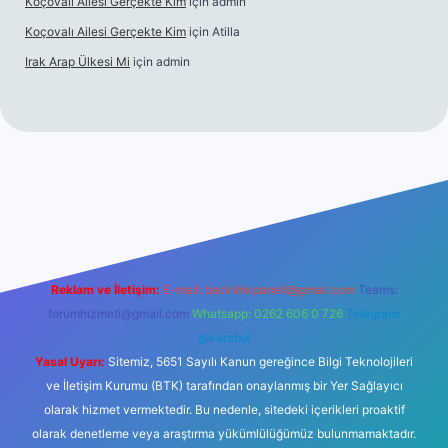
Koçovalı Ailesi Gerçekte Kim
için
admin
Koçovalı Ailesi Gerçekte Kim
için
Atilla
Irak Arap Ülkesi Mi
için
admin
lbet mobil giriş
ilbet giriş
betexper
Reklam ve İletişim:
E-mail:
backlinkpaneli@gmail.com
Teams:
forumhizmeti@gmail.com
Whatsapp: 0262 606 0 726
Telegram:
@karabul
Yasal Uyarı:
Sitemiz, 5651 Sayılı Kanun gereğince Bilgi Teknolojileri
ve İletişim Kurumu (BTK) tarafından onaylanmış bir Yer Sağlayıcı
olarak hizmet vermektedir. Bu nedenle, sitedeki içerikleri proaktif
olarak denetleme veya araştırma yükümlülüğümüz bulunmamaktadır.