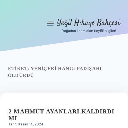
Yeşil Hikaye Bahçesi
menüyü
aç
Doğadan ilham alan keyifli bilgiler!
Anasayfa
Gizlilik Politikası
Yasal Uyarı
ETIKET:
YENIÇERI HANGI PADIŞAHI
ÖLDÜRDÜ
Hakkımızda
2 MAHMUT AYANLARI KALDIRDI
MI
Tarih: Kasım 14, 2024