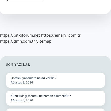
Bulmak
Için
Hangi
Sorular
Sorulur
https://bitkiforum.net
https://emarvi.com.tr
https://dmh.com.tr
Sitemap
SIDEBAR
SON YAZILAR
Çömlek yapanlara ne ad verilir ?
Ağustos 9, 2026
Kuzu kulağı tohumu ne zaman ekilmelidir ?
Ağustos 8, 2026