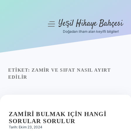
Yeşil Hikaye Bahçesi
menüyü
aç
Doğadan ilham alan keyifli bilgiler!
Anasayfa
Gizlilik Politikası
Yasal Uyarı
ETIKET:
ZAMIR VE SIFAT NASIL AYIRT
EDILIR
Hakkımızda
ZAMIRI BULMAK IÇIN HANGI
SORULAR SORULUR
Tarih: Ekim 23, 2024