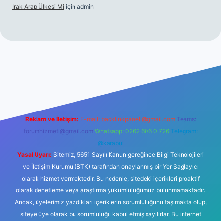
Irak Arap Ülkesi Mi
için
admin
lbet mobil giriş
ilbet giriş
betexper
Reklam ve İletişim:
E-mail:
backlinkpaneli@gmail.com
Teams:
forumhizmeti@gmail.com
Whatsapp: 0262 606 0 726
Telegram:
@karabul
Yasal Uyarı:
Sitemiz, 5651 Sayılı Kanun gereğince Bilgi Teknolojileri
ve İletişim Kurumu (BTK) tarafından onaylanmış bir Yer Sağlayıcı
olarak hizmet vermektedir. Bu nedenle, sitedeki içerikleri proaktif
olarak denetleme veya araştırma yükümlülüğümüz bulunmamaktadır.
Ancak, üyelerimiz yazdıkları içeriklerin sorumluluğunu taşımakta olup,
siteye üye olarak bu sorumluluğu kabul etmiş sayılırlar. Bu internet