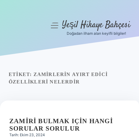
Yeşil Hikaye Bahçesi
menüyü
aç
Doğadan ilham alan keyifli bilgiler!
Anasayfa
Gizlilik Politikası
Yasal Uyarı
ETIKET:
ZAMIRLERIN AYIRT EDICI
ÖZELLIKLERI NELERDIR
Hakkımızda
ZAMIRI BULMAK IÇIN HANGI
SORULAR SORULUR
Tarih: Ekim 23, 2024