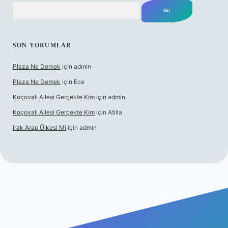
Arama
SON YORUMLAR
Plaza Ne Demek
için
admin
Plaza Ne Demek
için
Ece
Koçovalı Ailesi Gerçekte Kim
için
admin
Koçovalı Ailesi Gerçekte Kim
için
Atilla
Irak Arap Ülkesi Mi
için
admin
lbet mobil giriş
ilbet giriş
betexper