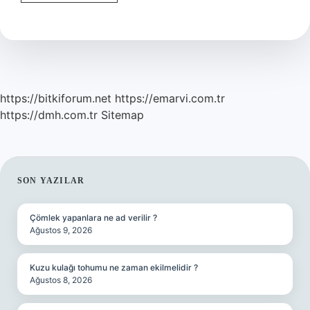
Bulmak
Için
Hangi
Sorular
Sorulur
https://bitkiforum.net
https://emarvi.com.tr
https://dmh.com.tr
Sitemap
SIDEBAR
SON YAZILAR
Çömlek yapanlara ne ad verilir ?
Ağustos 9, 2026
Kuzu kulağı tohumu ne zaman ekilmelidir ?
Ağustos 8, 2026