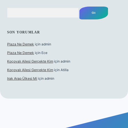
Arama
SON YORUMLAR
Plaza Ne Demek
için
admin
Plaza Ne Demek
için
Ece
Koçovalı Ailesi Gerçekte Kim
için
admin
Koçovalı Ailesi Gerçekte Kim
için
Atilla
Irak Arap Ülkesi Mi
için
admin
lbet mobil giriş
ilbet giriş
betexper