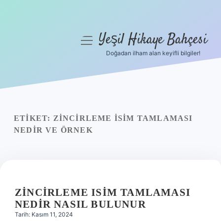
Yeşil Hikaye Bahçesi
menüyü
aç
Doğadan ilham alan keyifli bilgiler!
Anasayfa
Gizlilik Politikası
Yasal Uyarı
ETIKET:
ZINCIRLEME ISIM TAMLAMASI
NEDIR VE ÖRNEK
Hakkımızda
ZINCIRLEME ISIM TAMLAMASI
NEDIR NASIL BULUNUR
Tarih: Kasım 11, 2024