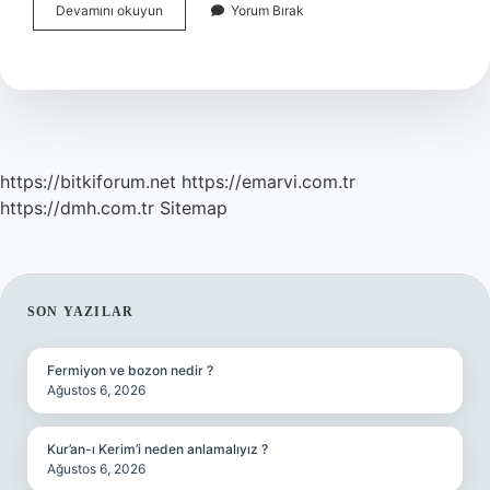
Zincirleme
Devamını okuyun
Yorum Bırak
Isim
Tamlaması
Nedir
Nasıl
Bulunur
https://bitkiforum.net
https://emarvi.com.tr
https://dmh.com.tr
Sitemap
SIDEBAR
SON YAZILAR
Fermiyon ve bozon nedir ?
Ağustos 6, 2026
Kur’an-ı Kerim’i neden anlamalıyız ?
Ağustos 6, 2026