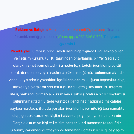
l giriş
ilbet giriş
betexper
Reklam ve İletişim:
E-mail:
backlinkpaneli@gmail.com
Teams:
forumhizmeti@gmail.com
Whatsapp: 0262 606 0 726
Telegram:
@karabul
Yasal Uyarı:
Sitemiz, 5651 Sayılı Kanun gereğince Bilgi Teknolojileri
ve İletişim Kurumu (BTK) tarafından onaylanmış bir Yer Sağlayıcı
olarak hizmet vermektedir. Bu nedenle, sitedeki içerikleri proaktif
olarak denetleme veya araştırma yükümlülüğümüz bulunmamaktadır.
Ancak, üyelerimiz yazdıkları içeriklerin sorumluluğunu taşımakta olup,
siteye üye olarak bu sorumluluğu kabul etmiş sayılırlar. Bu internet
sitesi, herhangi bir marka, kurum veya şahıs şirketi ile hiçbir bağlantısı
bulunmamaktadır. Sitede yalnızca kendi hazırladığımız makaleler
paylaşılmaktadır. Burada yer alan içerikler haber niteliği taşımamakta
olup, gerçek kurum ve kişiler hakkında paylaşım yapılmamaktadır.
Gerçek kurum ve kişiler ile isim benzerlikleri tamamen tesadüfidir.
Sitemiz, kar amacı gütmeyen ve tamamen ücretsiz bir bilgi paylaşım