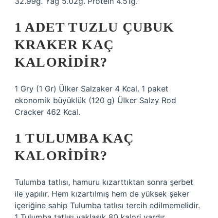
32.99g. Yağ 5.02g. Protein 4.51g.
1 ADET TUZLU ÇUBUK
KRAKER KAÇ
KALORIDIR?
1 Gry (1 Gr) Ülker Salzaker 4 Kcal. 1 paket
ekonomik büyüklük (120 g) Ülker Salzy Rod
Cracker 462 Kcal.
1 TULUMBA KAÇ
KALORIDIR?
Tulumba tatlısı, hamuru kızarttıktan sonra şerbet
ile yapılır. Hem kızartılmış hem de yüksek şeker
içeriğine sahip Tulumba tatlısı tercih edilmemelidir.
1 Tulumba tatlısı yaklaşık 80 kalori vardır.