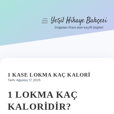
Yeşil Hikaye Bahçesi
menüyü
aç
Doğadan ilham alan keyifli bilgiler!
Anasayfa
Gizlilik Politikası
Yasal Uyarı
Hakkımızda
1 KASE LOKMA KAÇ KALORI
Tarih: Ağustos 17, 2025
1 LOKMA KAÇ
KALORIDIR?