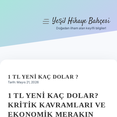
Yeşil Hikaye Bahçesi
menüyü
aç
Doğadan ilham alan keyifli bilgiler!
Anasayfa
Gizlilik Politikası
Yasal Uyarı
Hakkımızda
1 TL YENI KAÇ DOLAR ?
Tarih: Mayıs 21, 2026
1 TL YENI KAÇ DOLAR?
KRITIK KAVRAMLARI
VE
EKONOMIK MERAKIN