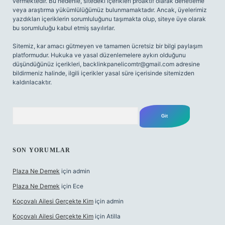
vermektedir. Bu nedenle, sitedeki içerikleri proaktif olarak denetleme
veya araştırma yükümlülüğümüz bulunmamaktadır. Ancak, üyelerimiz
yazdıkları içeriklerin sorumluluğunu taşımakta olup, siteye üye olarak
bu sorumluluğu kabul etmiş sayılırlar.
Sitemiz, kar amacı gütmeyen ve tamamen ücretsiz bir bilgi paylaşım
platformudur. Hukuka ve yasal düzenlemelere aykırı olduğunu
düşündüğünüz içerikleri,
backlinkpanelicomtr@gmail.com
adresine
bildirmeniz halinde, ilgili içerikler yasal süre içerisinde sitemizden
kaldırılacaktır.
Arama
SON YORUMLAR
Plaza Ne Demek
için
admin
Plaza Ne Demek
için
Ece
Koçovalı Ailesi Gerçekte Kim
için
admin
Koçovalı Ailesi Gerçekte Kim
için
Atilla