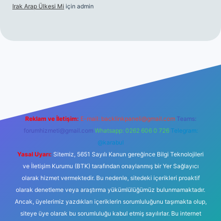
Irak Arap Ülkesi Mi
için
admin
riş
ilbet giriş
betexper
Reklam ve İletişim:
E-mail:
backlinkpaneli@gmail.com
Teams:
forumhizmeti@gmail.com
Whatsapp: 0262 606 0 726
Telegram:
@karabul
Yasal Uyarı:
Sitemiz, 5651 Sayılı Kanun gereğince Bilgi Teknolojileri
ve İletişim Kurumu (BTK) tarafından onaylanmış bir Yer Sağlayıcı
olarak hizmet vermektedir. Bu nedenle, sitedeki içerikleri proaktif
olarak denetleme veya araştırma yükümlülüğümüz bulunmamaktadır.
Ancak, üyelerimiz yazdıkları içeriklerin sorumluluğunu taşımakta olup,
siteye üye olarak bu sorumluluğu kabul etmiş sayılırlar. Bu internet