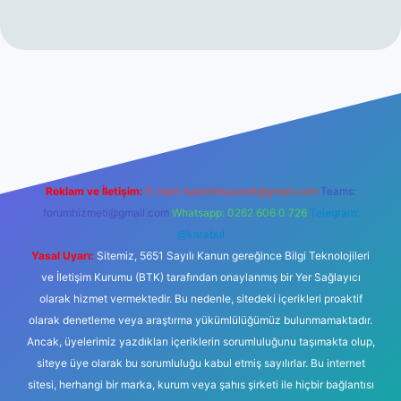
giriş
ilbet giriş
betexper
Reklam ve İletişim:
E-mail:
backlinkpaneli@gmail.com
Teams:
forumhizmeti@gmail.com
Whatsapp: 0262 606 0 726
Telegram:
@karabul
Yasal Uyarı:
Sitemiz, 5651 Sayılı Kanun gereğince Bilgi Teknolojileri
ve İletişim Kurumu (BTK) tarafından onaylanmış bir Yer Sağlayıcı
olarak hizmet vermektedir. Bu nedenle, sitedeki içerikleri proaktif
olarak denetleme veya araştırma yükümlülüğümüz bulunmamaktadır.
Ancak, üyelerimiz yazdıkları içeriklerin sorumluluğunu taşımakta olup,
siteye üye olarak bu sorumluluğu kabul etmiş sayılırlar. Bu internet
sitesi, herhangi bir marka, kurum veya şahıs şirketi ile hiçbir bağlantısı