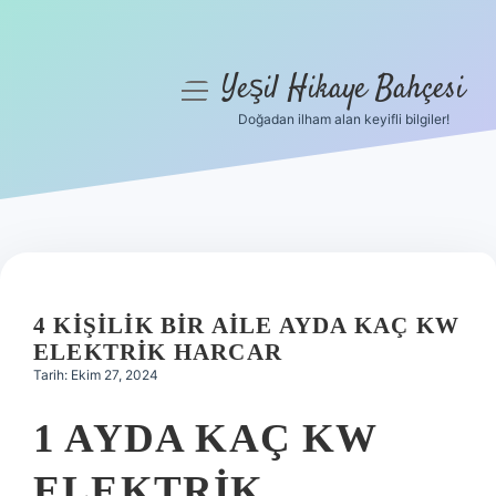
Yeşil Hikaye Bahçesi
menüyü
aç
Doğadan ilham alan keyifli bilgiler!
Anasayfa
Gizlilik Politikası
Yasal Uyarı
Hakkımızda
4 KIŞILIK BIR AILE AYDA KAÇ KW
ELEKTRIK HARCAR
Tarih: Ekim 27, 2024
1 AYDA KAÇ KW
ELEKTRIK