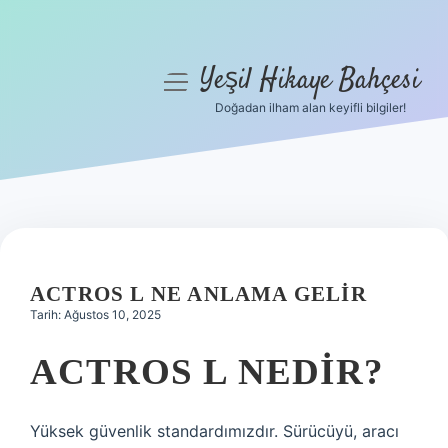
Yeşil Hikaye Bahçesi
menüyü
aç
Doğadan ilham alan keyifli bilgiler!
Anasayfa
Gizlilik Politikası
Yasal Uyarı
Hakkımızda
ACTROS L NE ANLAMA GELIR
Tarih: Ağustos 10, 2025
ACTROS L NEDIR?
Yüksek güvenlik standardımızdır. Sürücüyü, aracı