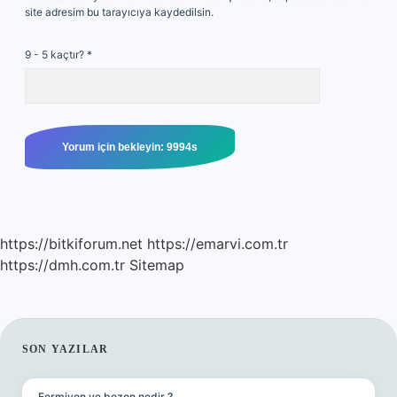
site adresim bu tarayıcıya kaydedilsin.
9 - 5 kaçtır?
*
https://bitkiforum.net
https://emarvi.com.tr
https://dmh.com.tr
Sitemap
SIDEBAR
SON YAZILAR
Fermiyon ve bozon nedir ?