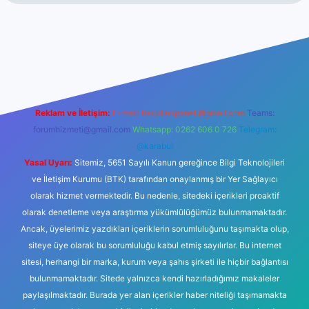
giriş
ilbet giriş
betexper
Reklam ve İletişim:
E-mail:
backlinkpaneli@gmail.com
Teams:
forumhizmeti@gmail.com
Whatsapp: 0262 606 0 726
Telegram:
@karabul
Yasal Uyarı:
Sitemiz, 5651 Sayılı Kanun gereğince Bilgi Teknolojileri
ve İletişim Kurumu (BTK) tarafından onaylanmış bir Yer Sağlayıcı
olarak hizmet vermektedir. Bu nedenle, sitedeki içerikleri proaktif
olarak denetleme veya araştırma yükümlülüğümüz bulunmamaktadır.
Ancak, üyelerimiz yazdıkları içeriklerin sorumluluğunu taşımakta olup,
siteye üye olarak bu sorumluluğu kabul etmiş sayılırlar. Bu internet
sitesi, herhangi bir marka, kurum veya şahıs şirketi ile hiçbir bağlantısı
bulunmamaktadır. Sitede yalnızca kendi hazırladığımız makaleler
paylaşılmaktadır. Burada yer alan içerikler haber niteliği taşımamakta