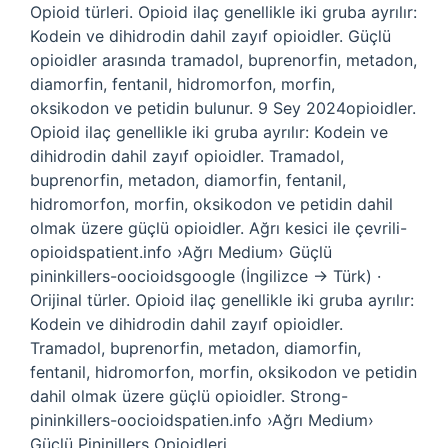
Opioid türleri. Opioid ilaç genellikle iki gruba ayrılır:
Kodein ve dihidrodin dahil zayıf opioidler. Güçlü
opioidler arasında tramadol, buprenorfin, metadon,
diamorfin, fentanil, hidromorfon, morfin,
oksikodon ve petidin bulunur. 9 Sey 2024opioidler.
Opioid ilaç genellikle iki gruba ayrılır: Kodein ve
dihidrodin dahil zayıf opioidler. Tramadol,
buprenorfin, metadon, diamorfin, fentanil,
hidromorfon, morfin, oksikodon ve petidin dahil
olmak üzere güçlü opioidler. Ağrı kesici ile çevrili-
opioidspatient.info ›Ağrı Medium› Güçlü
pininkillers-oocioidsgoogle (İngilizce → Türk) ·
Orijinal türler. Opioid ilaç genellikle iki gruba ayrılır:
Kodein ve dihidrodin dahil zayıf opioidler.
Tramadol, buprenorfin, metadon, diamorfin,
fentanil, hidromorfon, morfin, oksikodon ve petidin
dahil olmak üzere güçlü opioidler. Strong-
pininkillers-oocioidspatien.info ›Ağrı Medium›
Güçlü Pininillers Opioidleri