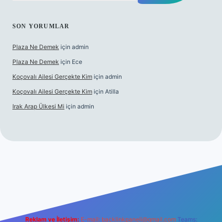
SON YORUMLAR
Plaza Ne Demek
için
admin
Plaza Ne Demek
için
Ece
Koçovalı Ailesi Gerçekte Kim
için
admin
Koçovalı Ailesi Gerçekte Kim
için
Atilla
Irak Arap Ülkesi Mi
için
admin
il giriş
ilbet giriş
betexper
Reklam ve İletişim:
E-mail:
backlinkpaneli@gmail.com
Teams: