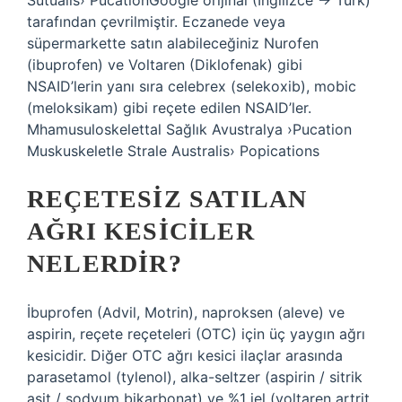
Sutualis› PucationGoogle orijinal (İngilizce → Türk)
tarafından çevrilmiştir. Eczanede veya
süpermarkette satın alabileceğiniz Nurofen
(ibuprofen) ve Voltaren (Diklofenak) gibi
NSAID’lerin yanı sıra celebrex (selekoxib), mobic
(meloksikam) gibi reçete edilen NSAID’ler.
Mhamusuloskelettal Sağlık Avustralya ›Pucation
Muskuskeletle Strale Australis› Popications
REÇETESIZ SATILAN
AĞRI KESICILER
NELERDIR?
İbuprofen (Advil, Motrin), naproksen (aleve) ve
aspirin, reçete reçeteleri (OTC) için üç yaygın ağrı
kesicidir. Diğer OTC ağrı kesici ilaçlar arasında
parasetamol (tylenol), alka-seltzer (aspirin / sitrik
asit / sodyum bikarbonat) ve %1 jel (voltaren artrit