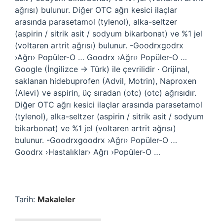
ağrısı) bulunur. Diğer OTC ağrı kesici ilaçlar
arasında parasetamol (tylenol), alka-seltzer
(aspirin / sitrik asit / sodyum bikarbonat) ve %1 jel
(voltaren artrit ağrısı) bulunur. -Goodrxgodrx
›Ağrı› Popüler-O … Goodrx ›Ağrı› Popüler-O …
Google (İngilizce → Türk) ile çevrilidir · Orijinal,
saklanan hidebuprofen (Advil, Motrin), Naproxen
(Alevi) ve aspirin, üç sıradan (otc) (otc) ağrısıdır.
Diğer OTC ağrı kesici ilaçlar arasında parasetamol
(tylenol), alka-seltzer (aspirin / sitrik asit / sodyum
bikarbonat) ve %1 jel (voltaren artrit ağrısı)
bulunur. -Goodrxgoodrx ›Ağrı› Popüler-O …
Goodrx ›Hastalıklar› Ağrı ›Popüler-O …
Tarih:
Makaleler