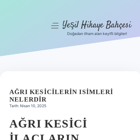
Yeşil Hikaye Bahçesi
menüyü
aç
Doğadan ilham alan keyifli bilgiler!
Anasayfa
Gizlilik Politikası
Yasal Uyarı
Hakkımızda
AĞRI KESICILERIN ISIMLERI
NELERDIR
Tarih: Nisan 10, 2025
AĞRI KESICI
ILAÇLARIN