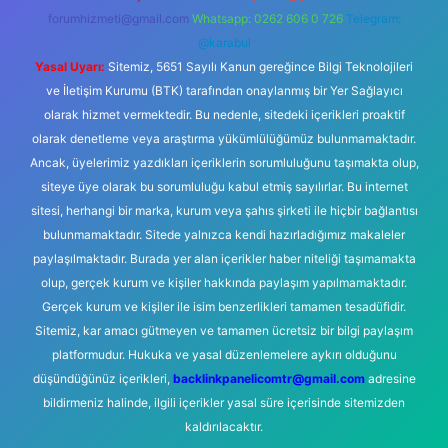
forumhizmeti@gmail.com
Whatsapp: 0262 606 0 726
Telegram:
@karabul
Yasal Uyarı:
Sitemiz, 5651 Sayılı Kanun gereğince Bilgi Teknolojileri
ve İletişim Kurumu (BTK) tarafından onaylanmış bir Yer Sağlayıcı
olarak hizmet vermektedir. Bu nedenle, sitedeki içerikleri proaktif
olarak denetleme veya araştırma yükümlülüğümüz bulunmamaktadır.
Ancak, üyelerimiz yazdıkları içeriklerin sorumluluğunu taşımakta olup,
siteye üye olarak bu sorumluluğu kabul etmiş sayılırlar. Bu internet
sitesi, herhangi bir marka, kurum veya şahıs şirketi ile hiçbir bağlantısı
bulunmamaktadır. Sitede yalnızca kendi hazırladığımız makaleler
paylaşılmaktadır. Burada yer alan içerikler haber niteliği taşımamakta
olup, gerçek kurum ve kişiler hakkında paylaşım yapılmamaktadır.
Gerçek kurum ve kişiler ile isim benzerlikleri tamamen tesadüfidir.
Sitemiz, kar amacı gütmeyen ve tamamen ücretsiz bir bilgi paylaşım
platformudur. Hukuka ve yasal düzenlemelere aykırı olduğunu
düşündüğünüz içerikleri,
backlinkpanelicomtr@gmail.com
adresine
bildirmeniz halinde, ilgili içerikler yasal süre içerisinde sitemizden
kaldırılacaktır.