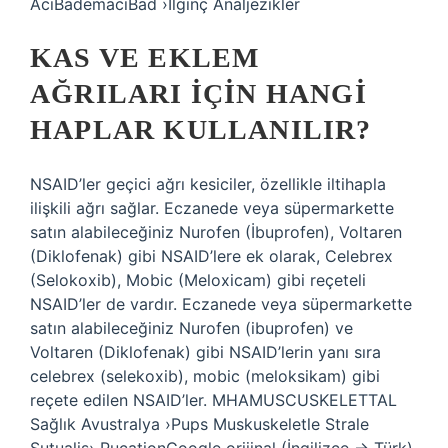
AcıBademacıBad ›İlginç Analjezikler
KAS VE EKLEM
AĞRILARI IÇIN HANGI
HAPLAR KULLANILIR?
NSAID’ler geçici ağrı kesiciler, özellikle iltihapla
ilişkili ağrı sağlar. Eczanede veya süpermarkette
satın alabileceğiniz Nurofen (İbuprofen), Voltaren
(Diklofenak) gibi NSAID’lere ek olarak, Celebrex
(Selokoxib), Mobic (Meloxicam) gibi reçeteli
NSAID’ler de vardır. Eczanede veya süpermarkette
satın alabileceğiniz Nurofen (ibuprofen) ve
Voltaren (Diklofenak) gibi NSAID’lerin yanı sıra
celebrex (selekoxib), mobic (meloksikam) gibi
reçete edilen NSAID’ler. MHAMUSCUSKELETTAL
Sağlık Avustralya ›Pups Muskuskeletle Strale