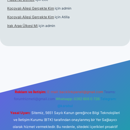
Koçovalı Ailesi Gerçekte Kim
için
admin
Koçovalı Ailesi Gerçekte Kim
için
Atilla
Irak Arap Ülkesi Mi
için
admin
riş
ilbet giriş
betexper
Reklam ve İletişim:
E-mail:
backlinkpaneli@gmail.com
Teams:
forumhizmeti@gmail.com
Whatsapp: 0262 606 0 726
Telegram:
@karabul
Yasal Uyarı:
Sitemiz, 5651 Sayılı Kanun gereğince Bilgi Teknolojileri
ve İletişim Kurumu (BTK) tarafından onaylanmış bir Yer Sağlayıcı
olarak hizmet vermektedir. Bu nedenle, sitedeki içerikleri proaktif