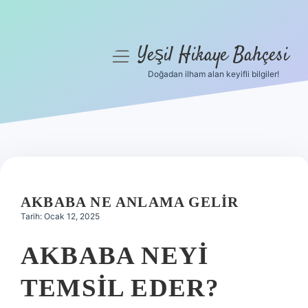
Yeşil Hikaye Bahçesi
menüyü
aç
Doğadan ilham alan keyifli bilgiler!
Anasayfa
Gizlilik Politikası
Yasal Uyarı
Hakkımızda
AKBABA NE ANLAMA GELIR
Tarih: Ocak 12, 2025
AKBABA NEYI
TEMSIL EDER?