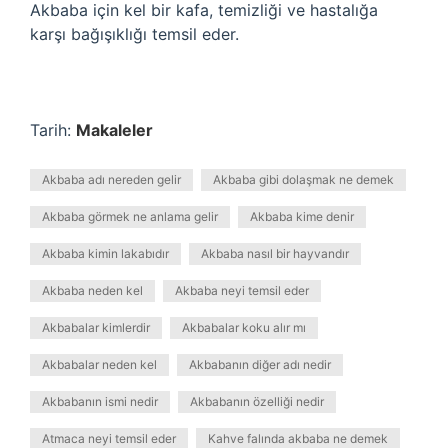
Akbaba için kel bir kafa, temizliği ve hastalığa
karşı bağışıklığı temsil eder.
Tarih:
Makaleler
Akbaba adı nereden gelir
Akbaba gibi dolaşmak ne demek
Akbaba görmek ne anlama gelir
Akbaba kime denir
Akbaba kimin lakabıdır
Akbaba nasıl bir hayvandır
Akbaba neden kel
Akbaba neyi temsil eder
Akbabalar kimlerdir
Akbabalar koku alır mı
Akbabalar neden kel
Akbabanın diğer adı nedir
Akbabanın ismi nedir
Akbabanın özelliği nedir
Atmaca neyi temsil eder
Kahve falında akbaba ne demek