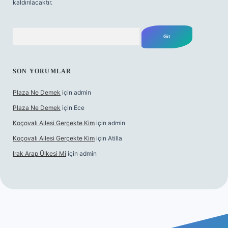
kaldırılacaktır.
Arama
SON YORUMLAR
Plaza Ne Demek
için
admin
Plaza Ne Demek
için
Ece
Koçovalı Ailesi Gerçekte Kim
için
admin
Koçovalı Ailesi Gerçekte Kim
için
Atilla
Irak Arap Ülkesi Mi
için
admin
iriş
ilbet giriş
betexper