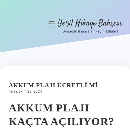
Yeşil Hikaye Bahçesi
menüyü
aç
Doğadan ilham alan keyifli bilgiler!
Anasayfa
Gizlilik Politikası
Yasal Uyarı
Hakkımızda
AKKUM PLAJI ÜCRETLI MI
Tarih: Ekim 23, 2024
AKKUM PLAJI
KAÇTA AÇILIYOR?