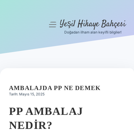
Yeşil Hikaye Bahçesi
menüyü
aç
Doğadan ilham alan keyifli bilgiler!
Anasayfa
Gizlilik Politikası
Yasal Uyarı
Hakkımızda
AMBALAJDA PP NE DEMEK
Tarih: Mayıs 15, 2025
PP AMBALAJ
NEDIR?