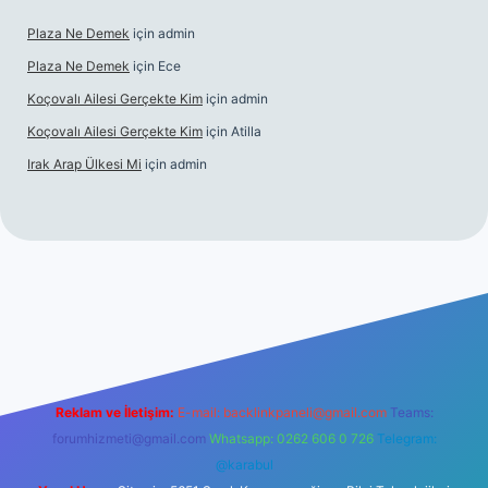
Plaza Ne Demek
için
admin
Plaza Ne Demek
için
Ece
Koçovalı Ailesi Gerçekte Kim
için
admin
Koçovalı Ailesi Gerçekte Kim
için
Atilla
Irak Arap Ülkesi Mi
için
admin
obil giriş
ilbet giriş
betexper
Reklam ve İletişim:
E-mail:
backlinkpaneli@gmail.com
Teams:
forumhizmeti@gmail.com
Whatsapp: 0262 606 0 726
Telegram:
@karabul