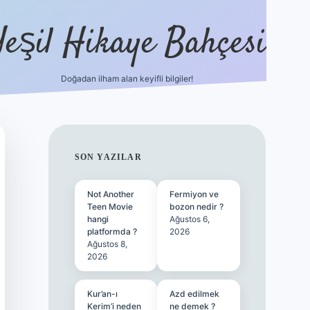
Yeşil Hikaye Bahçesi
Doğadan ilham alan keyifli bilgiler!
ilbet güncel giriş adresi
ilbet m
SIDEBAR
SON YAZILAR
Not Another
Fermiyon ve
Teen Movie
bozon nedir ?
hangi
Ağustos 6,
platformda ?
2026
Ağustos 8,
2026
Kur’an-ı
Azd edilmek
Kerim’i neden
ne demek ?