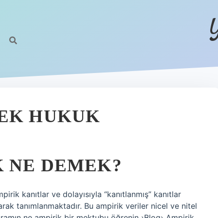
MEK HUKUK
K NE DEMEK?
irik kanıtlar ve dolayısıyla “kanıtlanmış” kanıtlar
larak tanımlanmaktadır. Bu ampirik veriler nicel ve nitel
agramın ne ampirik bir mektubu öğrenin ›Blog› Ampirik