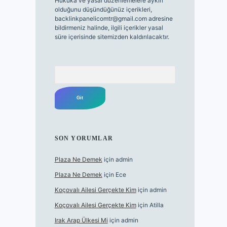
Hukuka ve yasal düzenlemelere aykırı
olduğunu düşündüğünüz içerikleri,
backlinkpanelicomtr@gmail.com
adresine
bildirmeniz halinde, ilgili içerikler yasal
süre içerisinde sitemizden kaldırılacaktır.
Arama
SON YORUMLAR
Plaza Ne Demek
için
admin
Plaza Ne Demek
için
Ece
Koçovalı Ailesi Gerçekte Kim
için
admin
Koçovalı Ailesi Gerçekte Kim
için
Atilla
Irak Arap Ülkesi Mi
için
admin