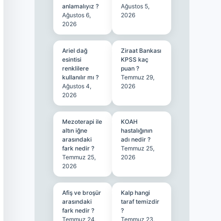
anlamalıyız ?
Ağustos 5,
Ağustos 6,
2026
2026
Ariel dağ
Ziraat Bankası
esintisi
KPSS kaç
renklilere
puan ?
kullanılır mı ?
Temmuz 29,
Ağustos 4,
2026
2026
Mezoterapi ile
KOAH
altın iğne
hastalığının
arasındaki
adı nedir ?
fark nedir ?
Temmuz 25,
Temmuz 25,
2026
2026
Afiş ve broşür
Kalp hangi
arasındaki
taraf temizdir
fark nedir ?
?
Temmuz 24,
Temmuz 23,