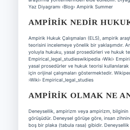
Yaz Diyagramı ›Blog› Ampirik Summer
AMPIRIK NEDIR HUKU
Ampirik Hukuk Çalışmaları (ELS), ampirik araş
teorisini incelemeye yönelik bir yaklaşımdır. 
yoluyla hukuku, yasal prosedürleri ve hukuk te
Empirical_legal_studieswikipedia ›Wiki› Empiric
yasal prosedürler ve hukuk teorisi kullanılara
için orijinal çalışmaları göstermektedir. Wikip
›Wiki› Empirical_legal_studies
AMPIRIK OLMAK NE A
Deneysellik, ampirizm veya ampirizm, bilginin
görüşüdür. Deneysel görüşe göre, insan zihnin
boş bir plaka (tabula rasa) gibidir. Deneysellik