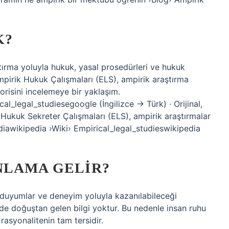
K?
tırma yoluyla hukuk, yasal prosedürleri ve hukuk
Ampirik Hukuk Çalışmaları (ELS), ampirik araştırma
orisini incelemeye bir yaklaşım.
al_legal_studiesegoogle (İngilizce → Türk) · Orijinal,
k Hukuk Sekreter Çalışmaları (ELS), ampirik araştırmalar
ediawikipedia ›Wiki› Empirical_legal_studieswikipedia
NLAMA GELIR?
 duyumlar ve deneyim yoluyla kazanılabileceği
de doğuştan gelen bilgi yoktur. Bu nedenle insan ruhu
 rasyonalitenin tam tersidir.