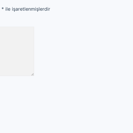
r
*
ile işaretlenmişlerdir