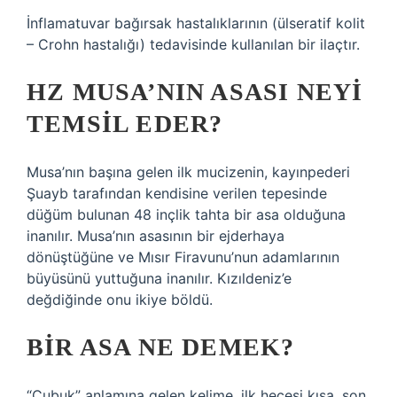
İnflamatuvar bağırsak hastalıklarının (ülseratif kolit
– Crohn hastalığı) tedavisinde kullanılan bir ilaçtır.
HZ MUSA’NIN ASASI NEYI
TEMSIL EDER?
Musa’nın başına gelen ilk mucizenin, kayınpederi
Şuayb tarafından kendisine verilen tepesinde
düğüm bulunan 48 inçlik tahta bir asa olduğuna
inanılır. Musa’nın asasının bir ejderhaya
dönüştüğüne ve Mısır Firavunu’nun adamlarının
büyüsünü yuttuğuna inanılır. Kızıldeniz’e
değdiğinde onu ikiye böldü.
BIR ASA NE DEMEK?
“Çubuk” anlamına gelen kelime, ilk hecesi kısa, son