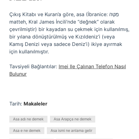
Çıkış Kitabı ve Kuran’a göre, asa (İbranice: מַטֶּה
matteh, Kral James İncili’nde “değnek” olarak
çevrilmiştir) bir kayadan su çekmek için kullanılmış,
bir yılana dönüştürülmüş ve Kızıldeniz’i (veya
Kamış Denizi veya sadece Deniz’i) ikiye ayırmak
için kullanılmıştır.
Tavsiyeli Bağlantılar:
Imei Ile Çalınan Telefon Nasıl
Bulunur
Tarih:
Makaleler
Asa adı ne demek
Asa Arapça ne demek
Asa e ne demek
Asa ismi ne anlama gelir