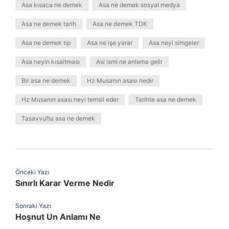
Asa kısaca ne demek
Asa ne demek sosyal medya
Asa ne demek tarih
Asa ne demek TDK
Asa ne demek tıp
Asa ne işe yarar
Asa neyi simgeler
Asa neyin kısaltması
Asi ismi ne anlama gelir
Bir asa ne demek
Hz Musanın asası nedir
Hz Musanın asası neyi temsil eder
Tarihte asa ne demek
Tasavvufta asa ne demek
Önceki Yazı
Sınırlı Karar Verme Nedir
Sonraki Yazı
Hoşnut Un Anlamı Ne