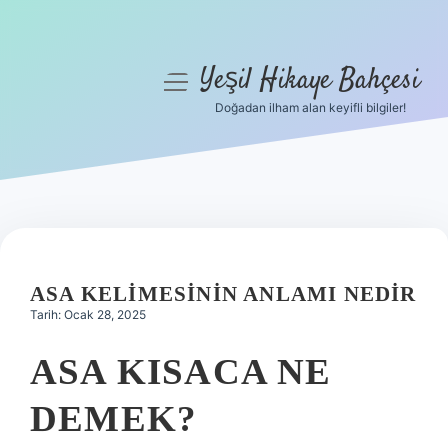
Yeşil Hikaye Bahçesi
menüyü
aç
Doğadan ilham alan keyifli bilgiler!
Anasayfa
Gizlilik Politikası
Yasal Uyarı
Hakkımızda
ASA KELIMESININ ANLAMI NEDIR
Tarih: Ocak 28, 2025
ASA KISACA NE
DEMEK?