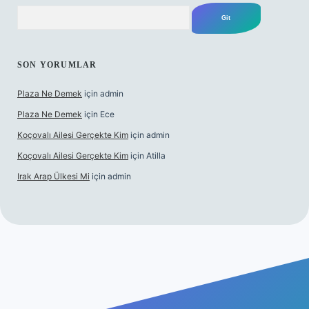
Arama
SON YORUMLAR
Plaza Ne Demek
için
admin
Plaza Ne Demek
için
Ece
Koçovalı Ailesi Gerçekte Kim
için
admin
Koçovalı Ailesi Gerçekte Kim
için
Atilla
Irak Arap Ülkesi Mi
için
admin
giriş
ilbet giriş
betexper