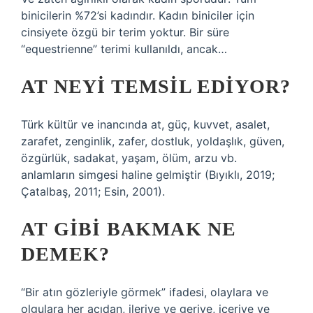
binicilerin %72’si kadındır. Kadın biniciler için
cinsiyete özgü bir terim yoktur. Bir süre
“equestrienne” terimi kullanıldı, ancak…
AT NEYI TEMSIL EDIYOR?
Türk kültür ve inancında at, güç, kuvvet, asalet,
zarafet, zenginlik, zafer, dostluk, yoldaşlık, güven,
özgürlük, sadakat, yaşam, ölüm, arzu vb.
anlamların simgesi haline gelmiştir (Bıyıklı, 2019;
Çatalbaş, 2011; Esin, 2001).
AT GIBI BAKMAK NE
DEMEK?
“Bir atın gözleriyle görmek” ifadesi, olaylara ve
olgulara her açıdan, ileriye ve geriye, içeriye ve