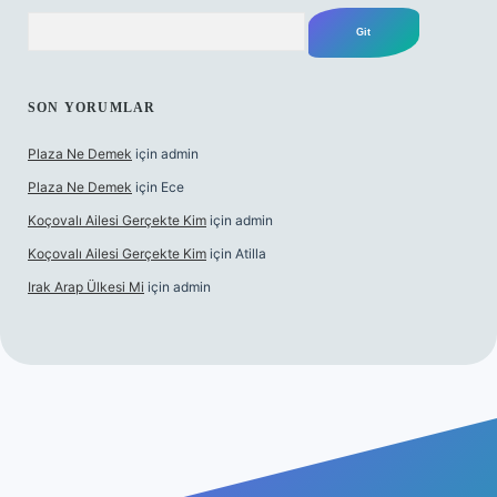
Arama
SON YORUMLAR
Plaza Ne Demek
için
admin
Plaza Ne Demek
için
Ece
Koçovalı Ailesi Gerçekte Kim
için
admin
Koçovalı Ailesi Gerçekte Kim
için
Atilla
Irak Arap Ülkesi Mi
için
admin
giriş
ilbet giriş
betexper