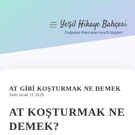
Yeşil Hikaye Bahçesi
menüyü
aç
Doğadan ilham alan keyifli bilgiler!
Anasayfa
Gizlilik Politikası
Yasal Uyarı
Hakkımızda
AT GIBI KOŞTURMAK NE DEMEK
Tarih: Ocak 13, 2025
AT KOŞTURMAK NE
DEMEK?