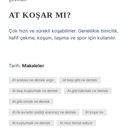
AT KOŞAR MI?
Çok hızlı ve sürekli koşabilirler. Genellikle binicilik,
hafif çekme, koşum, taşıma ve spor için kullanılır.
Tarih:
Makaleler
At arabası ne demek argo
At başı gibi ne demek
At başı koşturmak ne demek
At gibi bakmak ne demek
At gibi olmak ne demek
At ile avradın yediği aranmaz ne demek
At koşar mı
At koşturmak ne demek
At neyi temsil ediyor