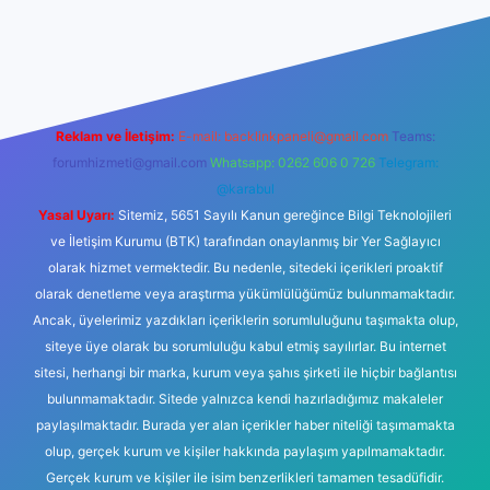
ş
ilbet giriş
betexper
Reklam ve İletişim:
E-mail:
backlinkpaneli@gmail.com
Teams:
forumhizmeti@gmail.com
Whatsapp: 0262 606 0 726
Telegram:
@karabul
Yasal Uyarı:
Sitemiz, 5651 Sayılı Kanun gereğince Bilgi Teknolojileri
ve İletişim Kurumu (BTK) tarafından onaylanmış bir Yer Sağlayıcı
olarak hizmet vermektedir. Bu nedenle, sitedeki içerikleri proaktif
olarak denetleme veya araştırma yükümlülüğümüz bulunmamaktadır.
Ancak, üyelerimiz yazdıkları içeriklerin sorumluluğunu taşımakta olup,
siteye üye olarak bu sorumluluğu kabul etmiş sayılırlar. Bu internet
sitesi, herhangi bir marka, kurum veya şahıs şirketi ile hiçbir bağlantısı
bulunmamaktadır. Sitede yalnızca kendi hazırladığımız makaleler
paylaşılmaktadır. Burada yer alan içerikler haber niteliği taşımamakta
olup, gerçek kurum ve kişiler hakkında paylaşım yapılmamaktadır.
Gerçek kurum ve kişiler ile isim benzerlikleri tamamen tesadüfidir.