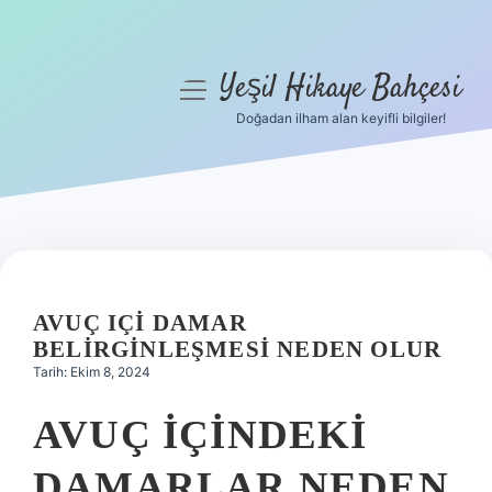
Yeşil Hikaye Bahçesi
menüyü
aç
Doğadan ilham alan keyifli bilgiler!
Anasayfa
Gizlilik Politikası
Yasal Uyarı
Hakkımızda
AVUÇ IÇI DAMAR
BELIRGINLEŞMESI NEDEN OLUR
Tarih: Ekim 8, 2024
AVUÇ IÇINDEKI
DAMARLAR NEDEN