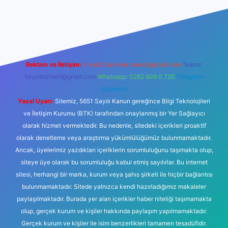
bil giriş
ilbet giriş
betexper
Reklam ve İletişim:
E-mail:
backlinkpaneli@gmail.com
Teams:
forumhizmeti@gmail.com
Whatsapp: 0262 606 0 726
Telegram:
@karabul
Yasal Uyarı:
Sitemiz, 5651 Sayılı Kanun gereğince Bilgi Teknolojileri
ve İletişim Kurumu (BTK) tarafından onaylanmış bir Yer Sağlayıcı
olarak hizmet vermektedir. Bu nedenle, sitedeki içerikleri proaktif
olarak denetleme veya araştırma yükümlülüğümüz bulunmamaktadır.
Ancak, üyelerimiz yazdıkları içeriklerin sorumluluğunu taşımakta olup,
siteye üye olarak bu sorumluluğu kabul etmiş sayılırlar. Bu internet
sitesi, herhangi bir marka, kurum veya şahıs şirketi ile hiçbir bağlantısı
bulunmamaktadır. Sitede yalnızca kendi hazırladığımız makaleler
paylaşılmaktadır. Burada yer alan içerikler haber niteliği taşımamakta
olup, gerçek kurum ve kişiler hakkında paylaşım yapılmamaktadır.
Gerçek kurum ve kişiler ile isim benzerlikleri tamamen tesadüfidir.