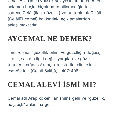
Celâl, Allah’ın en yüksek seviyesini ifade eder; Bu
anlamda başka hiçbirinden bilinmediğinden,
sadece Celâl (ilahi güzellik) ve bu topluluk Celâli
(Celâlü’l-cemâl) hakkındaki açıklamalardan
anlaşılmaktadır.
AYCEMAL NE DEMEK?
Ilmü’l-cemâl “güzellik bilimi ve güzelliğin doğası,
ilkeler, sanatla ilgili değer yargıları ve güzellik
teorileri, çağdaş Arapça’da estetik kelimesinin
eşdeğeridir (Cemîl Salîbâ, I, 407-408).
CEMAL ALEVI ISMI MI?
Cemal adı Arap kökenli anlamına gelir ve “güzellik,
hoş, aşk” anlamına gelir.