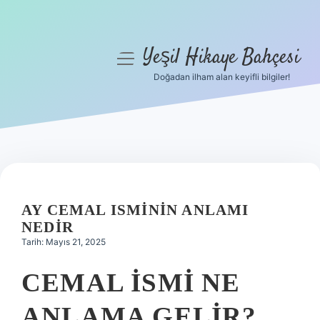
Yeşil Hikaye Bahçesi
menüyü
aç
Doğadan ilham alan keyifli bilgiler!
Anasayfa
Gizlilik Politikası
Yasal Uyarı
Hakkımızda
AY CEMAL ISMININ ANLAMI
NEDIR
Tarih: Mayıs 21, 2025
CEMAL ISMI NE
ANLAMA GELIR?