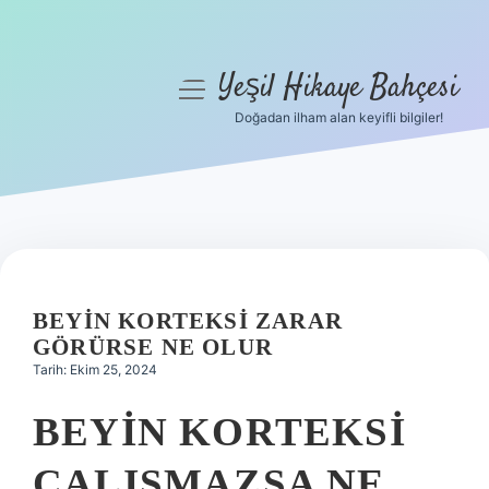
Yeşil Hikaye Bahçesi
menüyü
aç
Doğadan ilham alan keyifli bilgiler!
Anasayfa
Gizlilik Politikası
Yasal Uyarı
Hakkımızda
BEYIN KORTEKSI ZARAR
GÖRÜRSE NE OLUR
Tarih: Ekim 25, 2024
BEYIN KORTEKSI
ÇALIŞMAZSA NE