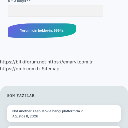
5 + 3 kaçtır?
*
https://bitkiforum.net
https://emarvi.com.tr
https://dmh.com.tr
Sitemap
SIDEBAR
SON YAZILAR
Not Another Teen Movie hangi platformda ?
Ağustos 8, 2026