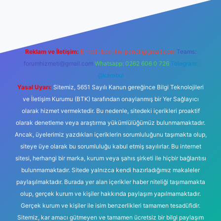
ş
ilbet giriş
betexper
Reklam ve İletişim:
E-mail:
backlinkpaneli@gmail.com
Teams:
forumhizmeti@gmail.com
Whatsapp: 0262 606 0 726
Telegram:
@karabul
Yasal Uyarı:
Sitemiz, 5651 Sayılı Kanun gereğince Bilgi Teknolojileri
ve İletişim Kurumu (BTK) tarafından onaylanmış bir Yer Sağlayıcı
olarak hizmet vermektedir. Bu nedenle, sitedeki içerikleri proaktif
olarak denetleme veya araştırma yükümlülüğümüz bulunmamaktadır.
Ancak, üyelerimiz yazdıkları içeriklerin sorumluluğunu taşımakta olup,
siteye üye olarak bu sorumluluğu kabul etmiş sayılırlar. Bu internet
sitesi, herhangi bir marka, kurum veya şahıs şirketi ile hiçbir bağlantısı
bulunmamaktadır. Sitede yalnızca kendi hazırladığımız makaleler
paylaşılmaktadır. Burada yer alan içerikler haber niteliği taşımamakta
olup, gerçek kurum ve kişiler hakkında paylaşım yapılmamaktadır.
Gerçek kurum ve kişiler ile isim benzerlikleri tamamen tesadüfidir.
Sitemiz, kar amacı gütmeyen ve tamamen ücretsiz bir bilgi paylaşım