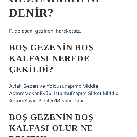
DENIR?
F. dolaşan, gezinen, hareketsiz.
BOŞ GEZENIN BOŞ
KALFASI NEREDE
ÇEKILDI?
Aylak Gezen ve YolcusuYapımcıMiddle
ActorsMekanEyüp, İstanbulYapım ŞirketiMiddle
ActorsYayın Bilgileri18 satır daha
BOŞ GEZENIN BOŞ
KALFASI OLUR NE