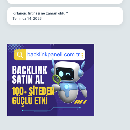
Kırlangıç fırtınası ne zaman oldu ?
Temmuz 14, 2026