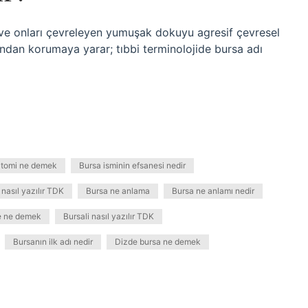
ı ve onları çevreleyen yumuşak dokuyu agresif çevresel
dan korumaya yarar; tıbbi terminolojide bursa adı
atomi ne demek
Bursa isminin efsanesi nedir
nasıl yazılır TDK
Bursa ne anlama
Bursa ne anlamı nedir
e ne demek
Bursali nasıl yazılır TDK
Bursanın ilk adı nedir
Dizde bursa ne demek