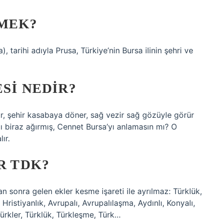
EMEK?
 tarihi adıyla Prusa, Türkiye’nin Bursa ilinin şehri ve
SI NEDIR?
rur, şehir kasabaya döner, sağ vezir sağ gözüyle görür
ğı biraz ağırmış, Cennet Bursa’yı anlamasın mı? O
ır.
R TDK?
n sonra gelen ekler kesme işareti ile ayrılmaz: Türklük,
ristiyanlık, Avrupalı, Avrupalılaşma, Aydınlı, Konyalı,
Türkler, Türklük, Türkleşme, Türk…