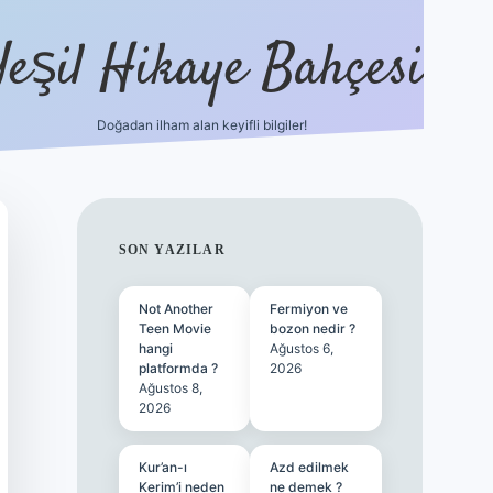
Yeşil Hikaye Bahçesi
Doğadan ilham alan keyifli bilgiler!
ilbet güncel giriş adresi
ilbet mobil 
SIDEBAR
SON YAZILAR
Not Another
Fermiyon ve
Teen Movie
bozon nedir ?
hangi
Ağustos 6,
platformda ?
2026
Ağustos 8,
2026
Kur’an-ı
Azd edilmek
Kerim’i neden
ne demek ?