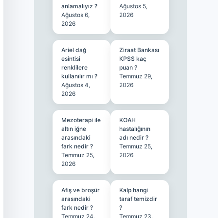
anlamalıyız ?
Ağustos 5,
Ağustos 6,
2026
2026
Ariel dağ
Ziraat Bankası
esintisi
KPSS kaç
renklilere
puan ?
kullanılır mı ?
Temmuz 29,
Ağustos 4,
2026
2026
Mezoterapi ile
KOAH
altın iğne
hastalığının
arasındaki
adı nedir ?
fark nedir ?
Temmuz 25,
Temmuz 25,
2026
2026
Afiş ve broşür
Kalp hangi
arasındaki
taraf temizdir
fark nedir ?
?
Temmuz 24,
Temmuz 23,