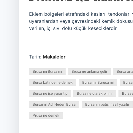
Eklem bölgeleri etrafındaki kasları, tendonlar
uyaranlardan veya çevresindeki kemik dokusun
verilen, içi sıvı dolu küçük keseciklerdir.
Tarih:
Makaleler
Brusa mı Bursa mı
Brusa ne anlama gelir
Bursa an
Bursa Latince ne demek
Bursa mi Burusa mi
Bursa 
Bursa ne işe yarar tıp
Bursa ne olarak bilinir
Bursa
Bursanın Adı Neden Bursa
Bursanın batısı nasıl yazılır
Prusa ne demek