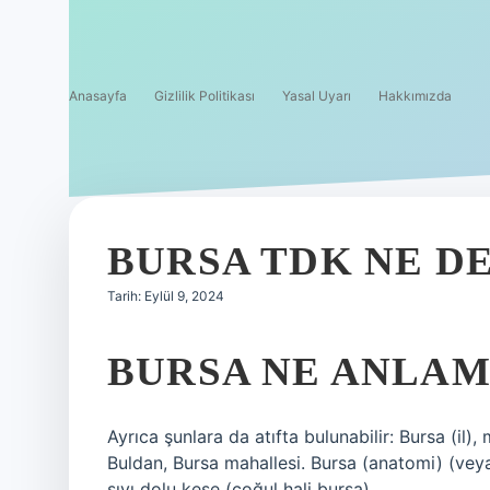
Anasayfa
Gizlilik Politikası
Yasal Uyarı
Hakkımızda
BURSA TDK NE D
Tarih: Eylül 9, 2024
BURSA NE ANLAM
Ayrıca şunlara da atıfta bulunabilir: Bursa (il), m
Buldan, Bursa mahallesi. Bursa (anatomi) (vey
sıvı dolu kese (çoğul hali bursa).