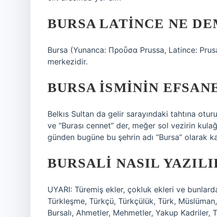
BURSA LATINCE NE D
Bursa (Yunanca: Προῦσα Prussa, Latince: Prusa),
merkezidir.
BURSA ISMININ EFSANE
Belkıs Sultan da gelir sarayındaki tahtına otu
ve “Burası cennet” der, meğer sol vezirin kula
günden bugüne bu şehrin adı “Bursa” olarak kal
BURSALI NASIL YAZILI
UYARI: Türemiş ekler, çokluk ekleri ve bunlarda
Türkleşme, Türkçü, Türkçülük, Türk, Müslüman, H
Bursalı, Ahmetler, Mehmetler, Yakup Kadriler, 