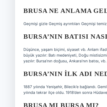
BRUSA NE ANLAMA GE
Geçmişi gizle Geçmiş ayrıntıları Geçmişi temiz
BURSA’NIN BATISI NAS
Düşünce, yaşam biçimi, siyaset vb. Anlam ifade
büyük yazılır: Batı medeniyeti, Doğu mistisizmi
yazılır: Bursa’nın doğusu, Ankara’nın batısı, vb.
BURSA’NIN ILK ADI NE
1887 yılında Yenişehir, Bilecik’e bağlandı. Ge
yılında tekrar ilçe oldu. 1918’den sonra Hüdaven
BRUSA MI BURSA MI?