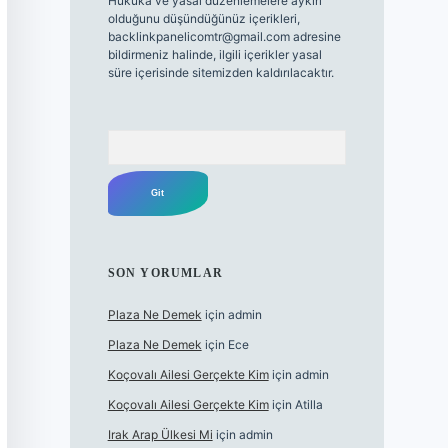
Hukuka ve yasal düzenlemelere aykırı
olduğunu düşündüğünüz içerikleri,
backlinkpanelicomtr@gmail.com
adresine
bildirmeniz halinde, ilgili içerikler yasal
süre içerisinde sitemizden kaldırılacaktır.
Arama
SON YORUMLAR
Plaza Ne Demek
için
admin
Plaza Ne Demek
için
Ece
Koçovalı Ailesi Gerçekte Kim
için
admin
Koçovalı Ailesi Gerçekte Kim
için
Atilla
Irak Arap Ülkesi Mi
için
admin