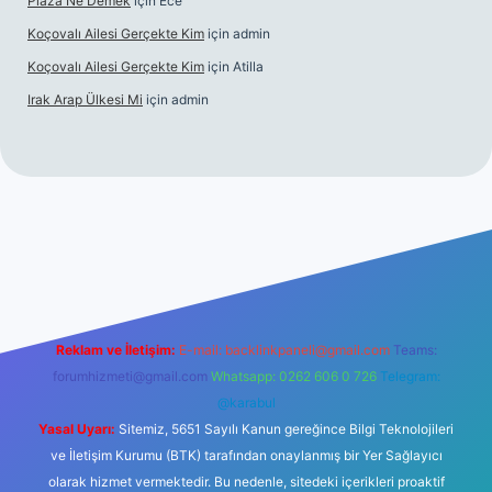
Plaza Ne Demek
için
Ece
Koçovalı Ailesi Gerçekte Kim
için
admin
Koçovalı Ailesi Gerçekte Kim
için
Atilla
Irak Arap Ülkesi Mi
için
admin
 mobil giriş
ilbet giriş
betexper
Reklam ve İletişim:
E-mail:
backlinkpaneli@gmail.com
Teams:
forumhizmeti@gmail.com
Whatsapp: 0262 606 0 726
Telegram:
@karabul
Yasal Uyarı:
Sitemiz, 5651 Sayılı Kanun gereğince Bilgi Teknolojileri
ve İletişim Kurumu (BTK) tarafından onaylanmış bir Yer Sağlayıcı
olarak hizmet vermektedir. Bu nedenle, sitedeki içerikleri proaktif