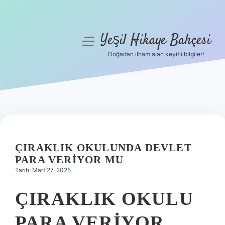
Yeşil Hikaye Bahçesi
menüyü
aç
Doğadan ilham alan keyifli bilgiler!
Anasayfa
Gizlilik Politikası
Yasal Uyarı
Hakkımızda
ÇIRAKLIK OKULUNDA DEVLET
PARA VERIYOR MU
Tarih: Mart 27, 2025
ÇIRAKLIK OKULU
PARA VERIYOR