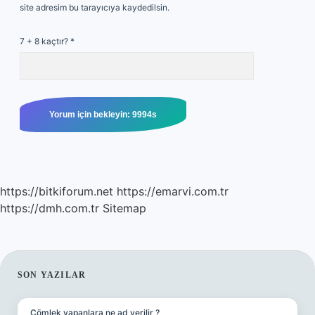
site adresim bu tarayıcıya kaydedilsin.
7 + 8 kaçtır?
*
https://bitkiforum.net
https://emarvi.com.tr
https://dmh.com.tr
Sitemap
SIDEBAR
SON YAZILAR
Çömlek yapanlara ne ad verilir ?