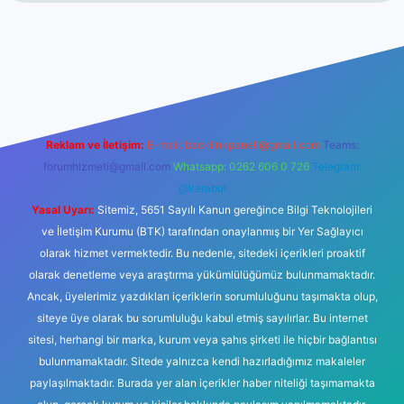
giriş
ilbet giriş
betexper
Reklam ve İletişim:
E-mail:
backlinkpaneli@gmail.com
Teams:
forumhizmeti@gmail.com
Whatsapp: 0262 606 0 726
Telegram:
@karabul
Yasal Uyarı:
Sitemiz, 5651 Sayılı Kanun gereğince Bilgi Teknolojileri
ve İletişim Kurumu (BTK) tarafından onaylanmış bir Yer Sağlayıcı
olarak hizmet vermektedir. Bu nedenle, sitedeki içerikleri proaktif
olarak denetleme veya araştırma yükümlülüğümüz bulunmamaktadır.
Ancak, üyelerimiz yazdıkları içeriklerin sorumluluğunu taşımakta olup,
siteye üye olarak bu sorumluluğu kabul etmiş sayılırlar. Bu internet
sitesi, herhangi bir marka, kurum veya şahıs şirketi ile hiçbir bağlantısı
bulunmamaktadır. Sitede yalnızca kendi hazırladığımız makaleler
paylaşılmaktadır. Burada yer alan içerikler haber niteliği taşımamakta