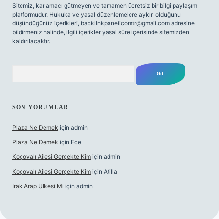
Sitemiz, kar amacı gütmeyen ve tamamen ücretsiz bir bilgi paylaşım
platformudur. Hukuka ve yasal düzenlemelere aykırı olduğunu
düşündüğünüz içerikleri,
backlinkpanelicomtr@gmail.com
adresine
bildirmeniz halinde, ilgili içerikler yasal süre içerisinde sitemizden
kaldırılacaktır.
Arama
SON YORUMLAR
Plaza Ne Demek
için
admin
Plaza Ne Demek
için
Ece
Koçovalı Ailesi Gerçekte Kim
için
admin
Koçovalı Ailesi Gerçekte Kim
için
Atilla
Irak Arap Ülkesi Mi
için
admin