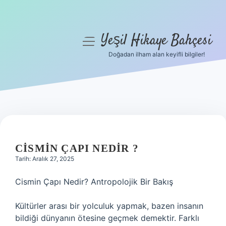
Yeşil Hikaye Bahçesi
menüyü
aç
Doğadan ilham alan keyifli bilgiler!
Anasayfa
Gizlilik Politikası
Yasal Uyarı
Hakkımızda
CISMIN ÇAPI NEDIR ?
Tarih: Aralık 27, 2025
Cismin Çapı Nedir? Antropolojik Bir Bakış
Kültürler arası bir yolculuk yapmak, bazen insanın
bildiği dünyanın ötesine geçmek demektir. Farklı