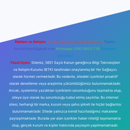
lbet giriş
betexper
Reklam ve İletişim:
E-mail:
backlinkpaneli@gmail.com
Teams:
forumhizmeti@gmail.com
Whatsapp: 0262 606 0 726
Telegram:
@karabul
Yasal Uyarı:
Sitemiz, 5651 Sayılı Kanun gereğince Bilgi Teknolojileri
ve İletişim Kurumu (BTK) tarafından onaylanmış bir Yer Sağlayıcı
olarak hizmet vermektedir. Bu nedenle, sitedeki içerikleri proaktif
olarak denetleme veya araştırma yükümlülüğümüz bulunmamaktadır.
Ancak, üyelerimiz yazdıkları içeriklerin sorumluluğunu taşımakta olup,
siteye üye olarak bu sorumluluğu kabul etmiş sayılırlar. Bu internet
sitesi, herhangi bir marka, kurum veya şahıs şirketi ile hiçbir bağlantısı
bulunmamaktadır. Sitede yalnızca kendi hazırladığımız makaleler
paylaşılmaktadır. Burada yer alan içerikler haber niteliği taşımamakta
olup, gerçek kurum ve kişiler hakkında paylaşım yapılmamaktadır.