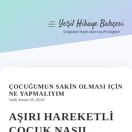
Yeşil Hikaye Bahçesi
menüyü
aç
Doğadan ilham alan keyifli bilgiler!
Anasayfa
Gizlilik Politikası
Yasal Uyarı
Hakkımızda
ÇOCUĞUMUN SAKIN OLMASI IÇIN
NE YAPMALIYIM
Tarih: Kasım 25, 2024
AŞIRI HAREKETLI
ÇOCUK NASIL