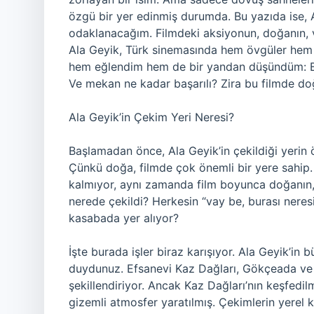
özgü bir yer edinmiş durumda. Bu yazıda ise, A
odaklanacağım. Filmdeki aksiyonun, doğanın, v
Ala Geyik, Türk sinemasında hem övgüler hem de 
hem eğlendim hem de bir yandan düşündüm: Bu 
Ve mekan ne kadar başarılı? Zira bu filmde doğa
Ala Geyik’in Çekim Yeri Neresi?
Başlamadan önce, Ala Geyik’in çekildiği yerin
Çünkü doğa, filmde çok önemli bir yere sahip. 
kalmıyor, aynı zamanda film boyunca doğanın, 
nerede çekildi? Herkesin “vay be, burası ner
kasabada yer alıyor?
İşte burada işler biraz karışıyor. Ala Geyik’in
duydunuz. Efsanevi Kaz Dağları, Gökçeada ve ç
şekillendiriyor. Ancak Kaz Dağları’nın keşfedil
gizemli atmosfer yaratılmış. Çekimlerin yerel k