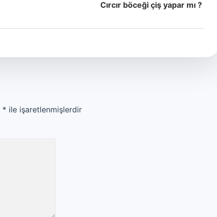
Cırcır böceği çiş yapar mı ?
r
*
ile işaretlenmişlerdir