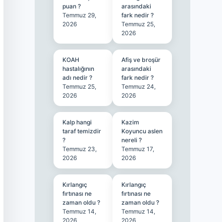
puan ?
arasındaki
Temmuz 29,
fark nedir ?
2026
Temmuz 25,
2026
KOAH
Afiş ve broşür
hastalığının
arasındaki
adı nedir ?
fark nedir ?
Temmuz 25,
Temmuz 24,
2026
2026
Kalp hangi
Kazim
taraf temizdir
Koyuncu aslen
?
nereli ?
Temmuz 23,
Temmuz 17,
2026
2026
Kırlangıç
Kırlangıç
fırtınası ne
fırtınası ne
zaman oldu ?
zaman oldu ?
Temmuz 14,
Temmuz 14,
2026
2026