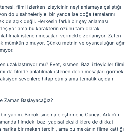
 tanesi, filmi izlerken izleyicinin neyi anlamaya çalıştığı
yon dolu sahneleriyle, bir yanda ise doğa temalarını
pek de açık değil. Herkesin farklı bir şey anlaması
rleşiyor ama bu karakterin özünü tam olarak
atılmak istenen mesajları vermekte zorlanıyor. Zaten
 pek mümkün olmuyor. Çünkü metnin ve oyunculuğun ağır
amıyor.
den uzaklaştırıyor mu? Evet, kısmen. Bazı izleyiciler filmi
ısmı da filmde anlatılmak istenen derin mesajları görmek
em aksiyon sevenlere hitap etmiş ama tematik açıdan
 Ne Zaman Başlayacağız?
bir yapım. Birçok sinema eleştirmeni, Cüneyt Arkın’ın
amanda filmdeki bazı yapısal eksikliklere de dikkat
n harika bir mekan tercihi, ama bu mekânın filme kattığı