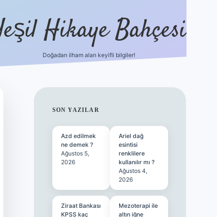
Yeşil Hikaye Bahçesi
Doğadan ilham alan keyifli bilgiler!
ilbet güncel giriş adresi
ilbet mobil g
SIDEBAR
SON YAZILAR
Azd edilmek
Ariel dağ
ne demek ?
esintisi
Ağustos 5,
renklilere
2026
kullanılır mı ?
Ağustos 4,
2026
Ziraat Bankası
Mezoterapi ile
KPSS kaç
altın iğne