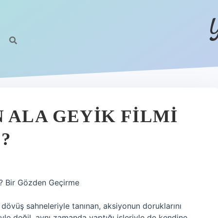
 ALA GEYIK FILMI
?
i? Bir Gözden Geçirme
 dövüş sahneleriyle tanınan, aksiyonun doruklarını
le değil, aynı zamanda yaptığı işleriyle de kendine