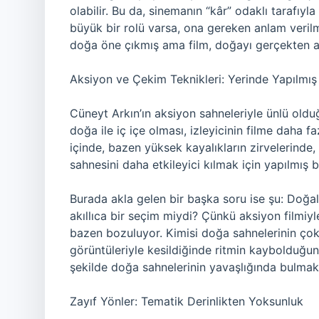
olabilir. Bu da, sinemanın “kâr” odaklı tarafıy
büyük bir rolü varsa, ona gereken anlam verilm
doğa öne çıkmış ama film, doğayı gerçekten anl
Aksiyon ve Çekim Teknikleri: Yerinde Yapılmış 
Cüneyt Arkın’ın aksiyon sahneleriyle ünlü old
doğa ile iç içe olması, izleyicinin filme daha
içinde, bazen yüksek kayalıkların zirvelerinde,
sahnesini daha etkileyici kılmak için yapılmış bi
Burada akla gelen bir başka soru ise şu: Doğ
akıllıca bir seçim miydi? Çünkü aksiyon filmiy
bazen bozuluyor. Kimisi doğa sahnelerinin ço
görüntüleriyle kesildiğinde ritmin kaybolduğu
şekilde doğa sahnelerinin yavaşlığında bulmak, iz
Zayıf Yönler: Tematik Derinlikten Yoksunluk