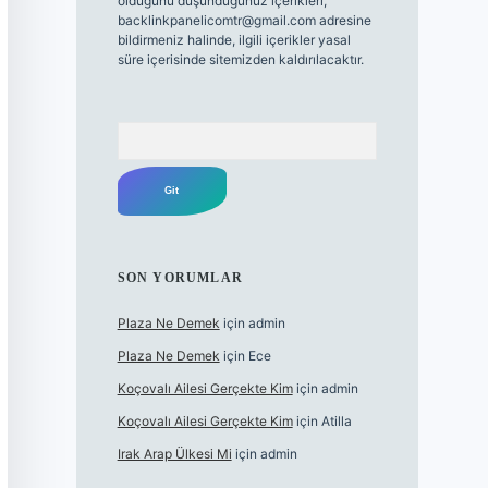
olduğunu düşündüğünüz içerikleri,
backlinkpanelicomtr@gmail.com
adresine
bildirmeniz halinde, ilgili içerikler yasal
süre içerisinde sitemizden kaldırılacaktır.
Arama
SON YORUMLAR
Plaza Ne Demek
için
admin
Plaza Ne Demek
için
Ece
Koçovalı Ailesi Gerçekte Kim
için
admin
Koçovalı Ailesi Gerçekte Kim
için
Atilla
Irak Arap Ülkesi Mi
için
admin