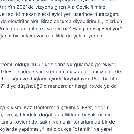
rkın’ın 2021’de vizyona giren Ala Geyik filmine
e tabi ki mekanın etkileyici yeri üzerinde duracağım.
eleştiriler aldı. Biraz cesurca diyebilirim ki, izlerken
filmde anlatılmak istenen ne? Hangi mesaj veriliyor?
nın bir anlamı var, özellikle de çekim yerleri!
 önemli olduğunu bir kez daha vurgulamak gerekiyor.
İzleyici sadece karakterlerin mücadelelerini izlemekle
toprağın ve dağların içinde kayboluyor. Peki bu film
esi?” diye düşündüğü o manzaralar hangi köyde ya da
 büyük kısmı Kaz Dağları’nda çekilmiş. Evet, doğru
evresi, filmdeki doğal güzelliklerin büyük kısmını
memiş köylerinde, sakin ve nehir kenarlarında bir de
öylerde yapılması, filmi oldukça “otantik” ve yerel