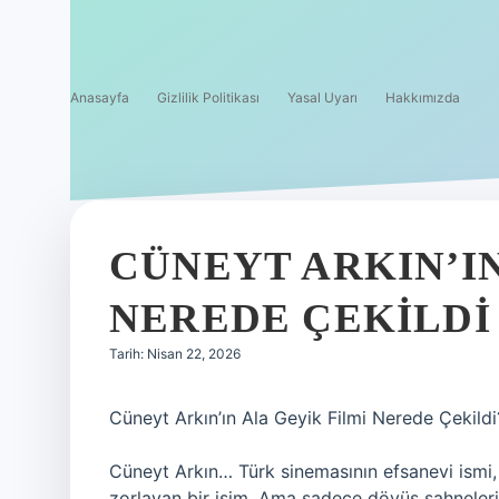
Anasayfa
Gizlilik Politikası
Yasal Uyarı
Hakkımızda
CÜNEYT ARKIN’IN
NEREDE ÇEKILDI 
Tarih: Nisan 22, 2026
Cüneyt Arkın’ın Ala Geyik Filmi Nerede Çekild
Cüneyt Arkın… Türk sinemasının efsanevi ismi,
zorlayan bir isim. Ama sadece dövüş sahneleriy