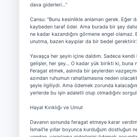
dava giderleri…”
Cansu: “Bunu kesinlikle anlaman gerek. Eğer 
kaybeden taraf öder. Ama burada bir şey daha 
ne kadar kazandığını görmene engel olamaz. Eğ
unutma, bazen kayıplar da bir bedel gerektirir.
Yavaşça her şeyin içine daldım. Sadece kendi 
gelişler, her şey… O kadar yük birikti ki, bun
Feragat etmek, aslında bir şeylerden vazgeçm
azından ruhumun rahatlamasına neden olacaktı.
şeyle ilgiliydi. Ama ödemek zorunda kalacağım
yerlerde bu işin adaletli olup olmadığını sor
Hayal Kırıklığı ve Umut
Davanın sonunda feragat etmeye karar verdim 
İsmail’le yıllar boyunca kurduğum dostluğun 
yandan, yargılama giderlerini ödemek zorund