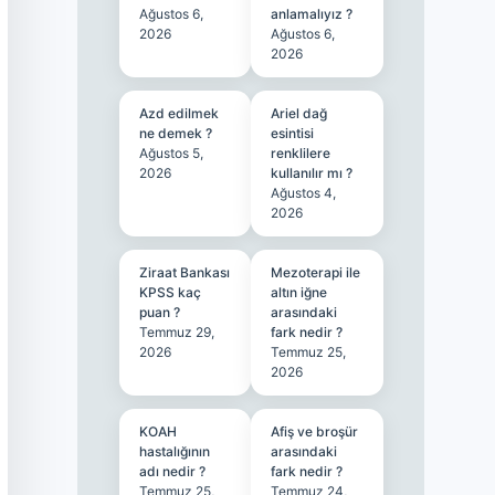
Ağustos 6,
anlamalıyız ?
2026
Ağustos 6,
2026
Azd edilmek
Ariel dağ
ne demek ?
esintisi
Ağustos 5,
renklilere
2026
kullanılır mı ?
Ağustos 4,
2026
Ziraat Bankası
Mezoterapi ile
KPSS kaç
altın iğne
puan ?
arasındaki
Temmuz 29,
fark nedir ?
2026
Temmuz 25,
2026
KOAH
Afiş ve broşür
hastalığının
arasındaki
adı nedir ?
fark nedir ?
Temmuz 25,
Temmuz 24,