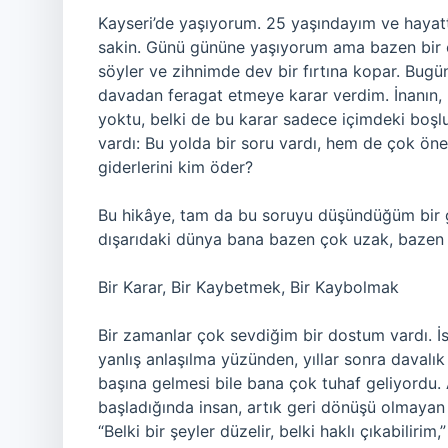
Kayseri’de yaşıyorum. 25 yaşındayım ve hayatt
sakin. Günü gününe yaşıyorum ama bazen bir o
söyler ve zihnimde dev bir fırtına kopar. Bug
davadan feragat etmeye karar verdim. İnanın, 
yoktu, belki de bu karar sadece içimdeki boş
vardı: Bu yolda bir soru vardı, hem de çok ön
giderlerini kim öder?
Bu hikâye, tam da bu soruyu düşündüğüm bir g
dışarıdaki dünya bana bazen çok uzak, bazen
Bir Karar, Bir Kaybetmek, Bir Kaybolmak
Bir zamanlar çok sevdiğim bir dostum vardı. İsm
yanlış anlaşılma yüzünden, yıllar sonra davalık 
başına gelmesi bile bana çok tuhaf geliyordu.
başladığında insan, artık geri dönüşü olmayan
“Belki bir şeyler düzelir, belki haklı çıkabilir