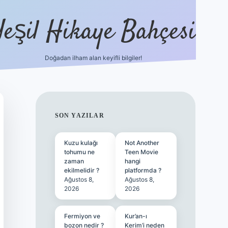
Yeşil Hikaye Bahçesi
Doğadan ilham alan keyifli bilgiler!
ilbet güncel giriş adresi
ilbet mobil g
SIDEBAR
SON YAZILAR
Kuzu kulağı
Not Another
tohumu ne
Teen Movie
zaman
hangi
ekilmelidir ?
platformda ?
Ağustos 8,
Ağustos 8,
2026
2026
Fermiyon ve
Kur’an-ı
bozon nedir ?
Kerim’i neden