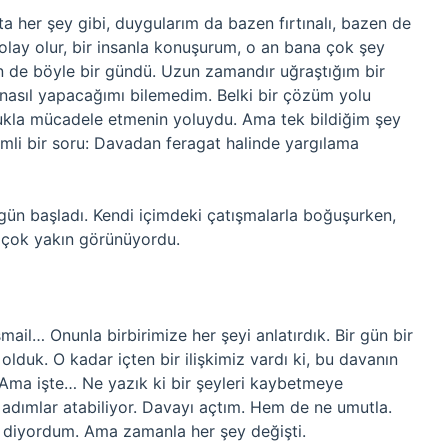
a her şey gibi, duygularım da bazen fırtınalı, bazen de
lay olur, bir insanla konuşurum, o an bana çok şey
ün de böyle bir gündü. Uzun zamandır uğraştığım bir
nasıl yapacağımı bilemedim. Belki bir çözüm yolu
lukla mücadele etmenin yoluydu. Ama tek bildiğim şey
emli bir soru: Davadan feragat halinde yargılama
ün başladı. Kendi içimdeki çatışmalarla boğuşurken,
 çok yakın görünüyordu.
ail… Onunla birbirimize her şeyi anlatırdık. Bir gün bir
olduk. O kadar içten bir ilişkimiz vardı ki, bu davanın
 Ama işte… Ne yazık ki bir şeyleri kaybetmeye
 adımlar atabiliyor. Davayı açtım. Hem de ne umutla.
im,” diyordum. Ama zamanla her şey değişti.