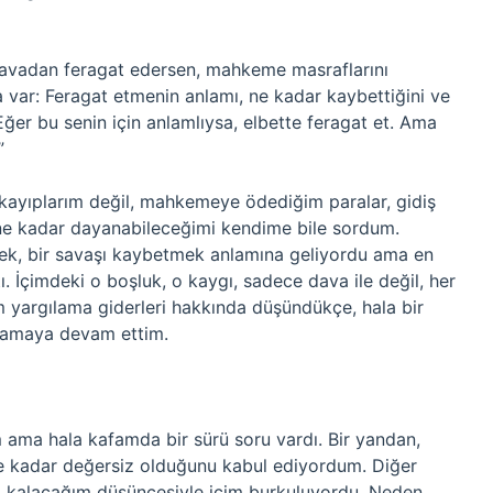
davadan feragat edersen, mahkeme masraflarını
var: Feragat etmenin anlamı, ne kadar kaybettiğini ve
er bu senin için anlamlıysa, elbette feragat et. Ama
”
kayıplarım değil, mahkemeye ödediğim paralar, gidiş
a ne kadar dayanabileceğimi kendime bile sordum.
ek, bir savaşı kaybetmek anlamına geliyordu ama en
 İçimdeki o boşluk, o kaygı, sadece dava ile değil, her
 yargılama giderleri hakkında düşündükçe, hala bir
gulamaya devam ettim.
ama hala kafamda bir sürü soru vardı. Bir yandan,
ne kadar değersiz olduğunu kabul ediyordum. Diğer
a kalacağım düşüncesiyle içim burkuluyordu. Neden