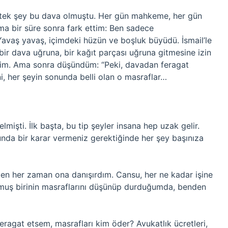
tek şey bu dava olmuştu. Her gün mahkeme, her gün
a bir süre sonra fark ettim: Ben sadece
avaş yavaş, içimdeki hüzün ve boşluk büyüdü. İsmail’le
bir dava uğruna, bir kağıt parçası uğruna gitmesine izin
im. Ama sonra düşündüm: “Peki, davadan feragat
i, her şeyin sonunda belli olan o masraflar…
mişti. İlk başta, bu tip şeyler insana hep uzak gelir.
nunda bir karar vermeniz gerektiğinde her şey başınıza
ben her zaman ona danışırdım. Cansu, her ne kadar işine
muş birinin masraflarını düşünüp durduğumda, benden
ragat etsem, masrafları kim öder? Avukatlık ücretleri,