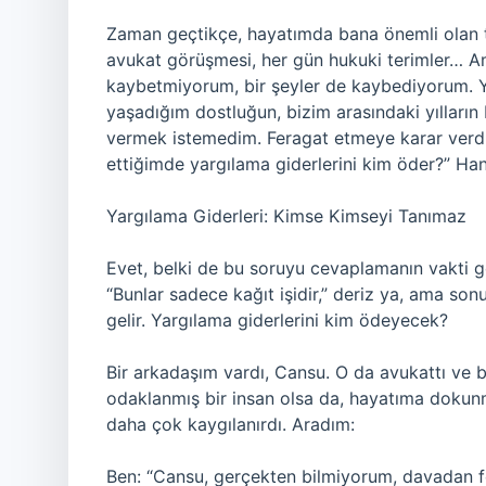
Zaman geçtikçe, hayatımda bana önemli olan 
avukat görüşmesi, her gün hukuki terimler… Am
kaybetmiyorum, bir şeyler de kaybediyorum. Y
yaşadığım dostluğun, bizim arasındaki yılların 
vermek istemedim. Feragat etmeye karar verd
ettiğimde yargılama giderlerini kim öder?” Han
Yargılama Giderleri: Kimse Kimseyi Tanımaz
Evet, belki de bu soruyu cevaplamanın vakti gel
“Bunlar sadece kağıt işidir,” deriz ya, ama so
gelir. Yargılama giderlerini kim ödeyecek?
Bir arkadaşım vardı, Cansu. O da avukattı ve 
odaklanmış bir insan olsa da, hayatıma dokun
daha çok kaygılanırdı. Aradım:
Ben: “Cansu, gerçekten bilmiyorum, davadan fe