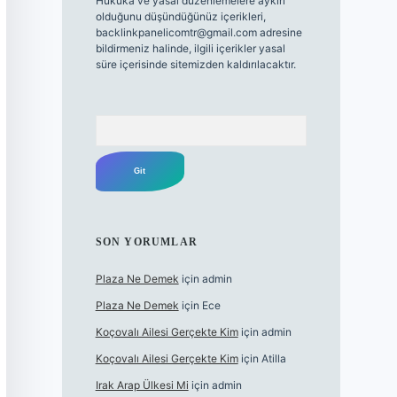
Hukuka ve yasal düzenlemelere aykırı
olduğunu düşündüğünüz içerikleri,
backlinkpanelicomtr@gmail.com
adresine
bildirmeniz halinde, ilgili içerikler yasal
süre içerisinde sitemizden kaldırılacaktır.
Arama
SON YORUMLAR
Plaza Ne Demek
için
admin
Plaza Ne Demek
için
Ece
Koçovalı Ailesi Gerçekte Kim
için
admin
Koçovalı Ailesi Gerçekte Kim
için
Atilla
Irak Arap Ülkesi Mi
için
admin