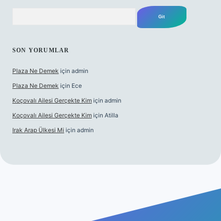
Arama
SON YORUMLAR
Plaza Ne Demek
için
admin
Plaza Ne Demek
için
Ece
Koçovalı Ailesi Gerçekte Kim
için
admin
Koçovalı Ailesi Gerçekte Kim
için
Atilla
Irak Arap Ülkesi Mi
için
admin
bil giriş
ilbet giriş
betexper