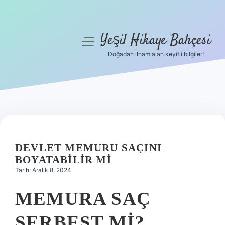
Yeşil Hikaye Bahçesi
menüyü
aç
Doğadan ilham alan keyifli bilgiler!
Anasayfa
Gizlilik Politikası
Yasal Uyarı
Hakkımızda
DEVLET MEMURU SAÇINI
BOYATABILIR MI
Tarih: Aralık 8, 2024
MEMURA SAÇ
SERBEST MI?