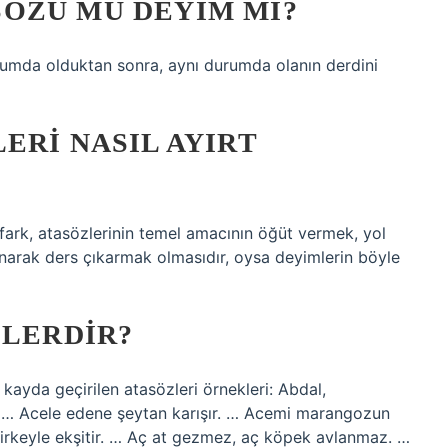
ÖZÜ MÜ DEYIM MI?
rumda olduktan sonra, aynı durumda olanın derdini
ERI NASIL AYIRT
 fark, atasözlerinin temel amacının öğüt vermek, yol
unarak ders çıkarmak olmasıdır, oysa deyimlerin böyle
ELERDIR?
kayda geçirilen atasözleri örnekleri: Abdal,
… Acele edene şeytan karışır. … Acemi marangozun
sirkeyle ekşitir. … Aç at gezmez, aç köpek avlanmaz. …