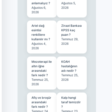
anlamalıyız ?
Ağustos 5,
Ağustos 6,
2026
2026
Ariel dağ
Ziraat Bankası
esintisi
KPSS kaç
renklilere
puan ?
kullanılır mı ?
Temmuz 29,
Ağustos 4,
2026
2026
Mezoterapi ile
KOAH
altın iğne
hastalığının
arasındaki
adı nedir ?
fark nedir ?
Temmuz 25,
Temmuz 25,
2026
2026
Afiş ve broşür
Kalp hangi
arasındaki
taraf temizdir
fark nedir ?
?
Temmuz 24,
Temmuz 23,