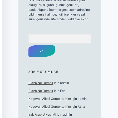
Hukuka ve yasal düzenlemelere aykırı
olduğunu düşündüğünüz içerikleri,
backlinkpanelicomtr@gmail.com
adresine
bildirmeniz halinde, ilgili içerikler yasal
süre içerisinde sitemizden kaldırılacaktır.
Arama
SON YORUMLAR
Plaza Ne Demek
için
admin
Plaza Ne Demek
için
Ece
Koçovalı Ailesi Gerçekte Kim
için
admin
Koçovalı Ailesi Gerçekte Kim
için
Atilla
Irak Arap Ülkesi Mi
için
admin