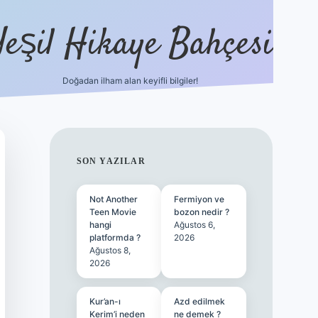
Yeşil Hikaye Bahçesi
Doğadan ilham alan keyifli bilgiler!
ilbet güncel giriş adresi
ilbet mobil giri
SIDEBAR
SON YAZILAR
Not Another
Fermiyon ve
Teen Movie
bozon nedir ?
hangi
Ağustos 6,
platformda ?
2026
Ağustos 8,
2026
Kur’an-ı
Azd edilmek
Kerim’i neden
ne demek ?