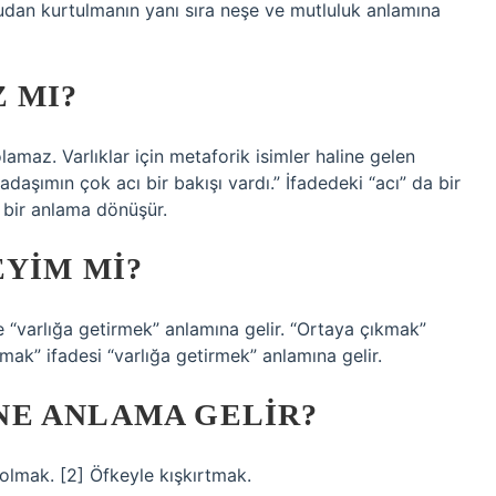
dan kurtulmanın yanı sıra neşe ve mutluluk anlamına
 MI?
olamaz. Varlıklar için metaforik isimler haline gelen
kadaşımın çok acı bir bakışı vardı.” İfadedeki “acı” da bir
t bir anlama dönüşür.
EYIM MI?
e “varlığa getirmek” anlamına gelir. “Ortaya çıkmak”
mak” ifadesi “varlığa getirmek” anlamına gelir.
E ANLAMA GELIR?
olmak. [2] Öfkeyle kışkırtmak.