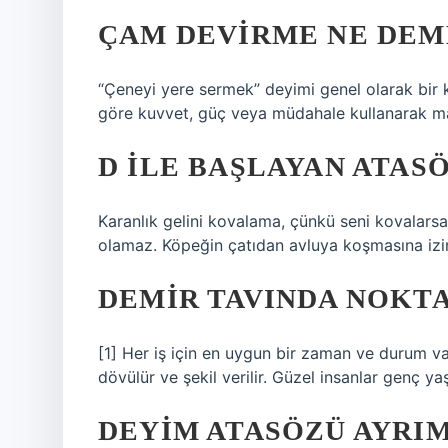
ÇAM DEVIRME NE DEM
“Çeneyi yere sermek” deyimi genel olarak bir 
göre kuvvet, güç veya müdahale kullanarak ma
D ILE BAŞLAYAN ATAS
Karanlık gelini kovalama, çünkü seni kovalars
olamaz. Köpeğin çatıdan avluya koşmasına izi
DEMIR TAVINDA NOKTA
[1] Her iş için en uygun bir zaman ve durum var
dövülür ve şekil verilir. Güzel insanlar genç yaşt
DEYIM ATASÖZÜ AYRIMI