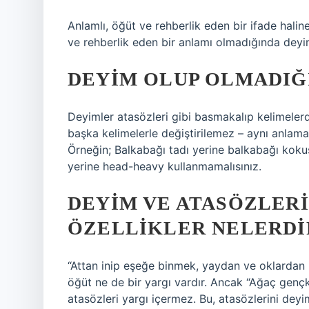
Anlamlı, öğüt ve rehberlik eden bir ifade halin
ve rehberlik eden bir anlamı olmadığında deyi
DEYIM OLUP OLMADIĞI
Deyimler atasözleri gibi basmakalıp kelimelerdi
başka kelimelerle değiştirilemez – aynı anlama 
Örneğin; Balkabağı tadı yerine balkabağı kok
yerine head-heavy kullanmamalısınız.
DEYIM VE ATASÖZLERI
ÖZELLIKLER NELERDI
“Attan inip eşeğe binmek, yaydan ve oklardan 
öğüt ne de bir yargı vardır. Ancak “Ağaç gençk
atasözleri yargı içermez. Bu, atasözlerini deyi