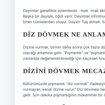
Deyimler genellikle eylemlerdir. -mek -mak ekin
Başka bir deyişle, öğüt verir. Deyimler infiniti
biten cümlelerden oluşur. Deyim: Taş atmak. Sa
DIZ DÖVMEK NE ANLA
Dizine vurmak, birinin daha sonra çok fazla 
olacağı anlamına gelir. “Pişmanlık” ve “pişmanl
zamanda değerlendirilmediği için kaçırılan fırsa
DIZINI DÖVMEK MECA
Kültürümüzde pişmanlık “diz vurmak” ifadesiyle 
vurmayan, kendi dizine vurur.” Diz dövmesi he
gelir. Son dakika pişmanlığının mükemmel bir ö