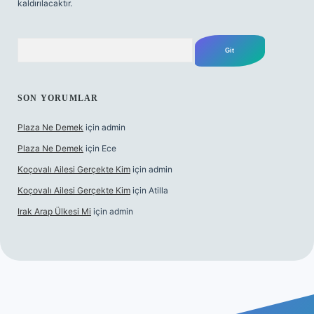
kaldırılacaktır.
Arama
SON YORUMLAR
Plaza Ne Demek
için
admin
Plaza Ne Demek
için
Ece
Koçovalı Ailesi Gerçekte Kim
için
admin
Koçovalı Ailesi Gerçekte Kim
için
Atilla
Irak Arap Ülkesi Mi
için
admin
riş
ilbet giriş
betexper