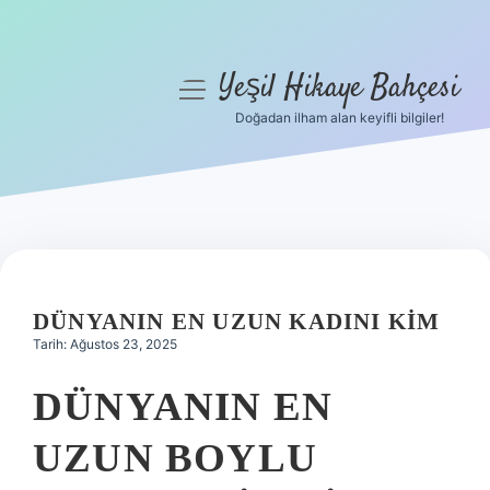
Yeşil Hikaye Bahçesi
menüyü
aç
Doğadan ilham alan keyifli bilgiler!
Anasayfa
Gizlilik Politikası
Yasal Uyarı
Hakkımızda
DÜNYANIN EN UZUN KADINI KIM
Tarih: Ağustos 23, 2025
DÜNYANIN EN
UZUN BOYLU