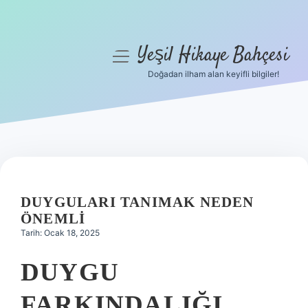
Yeşil Hikaye Bahçesi
menüyü
aç
Doğadan ilham alan keyifli bilgiler!
Anasayfa
Gizlilik Politikası
Yasal Uyarı
Hakkımızda
DUYGULARI TANIMAK NEDEN
ÖNEMLI
Tarih: Ocak 18, 2025
DUYGU
FARKINDALIĞI