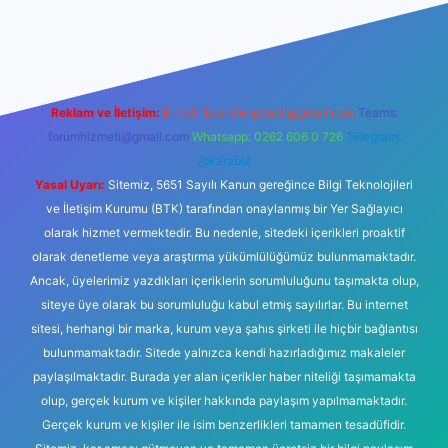
riş
ilbet giriş
betexper
Reklam ve İletişim:
E-mail:
backlinkpaneli@gmail.com
Teams:
forumhizmeti@gmail.com
Whatsapp: 0262 606 0 726
Telegram:
@karabul
Yasal Uyarı:
Sitemiz, 5651 Sayılı Kanun gereğince Bilgi Teknolojileri
ve İletişim Kurumu (BTK) tarafından onaylanmış bir Yer Sağlayıcı
olarak hizmet vermektedir. Bu nedenle, sitedeki içerikleri proaktif
olarak denetleme veya araştırma yükümlülüğümüz bulunmamaktadır.
Ancak, üyelerimiz yazdıkları içeriklerin sorumluluğunu taşımakta olup,
siteye üye olarak bu sorumluluğu kabul etmiş sayılırlar. Bu internet
sitesi, herhangi bir marka, kurum veya şahıs şirketi ile hiçbir bağlantısı
bulunmamaktadır. Sitede yalnızca kendi hazırladığımız makaleler
paylaşılmaktadır. Burada yer alan içerikler haber niteliği taşımamakta
olup, gerçek kurum ve kişiler hakkında paylaşım yapılmamaktadır.
Gerçek kurum ve kişiler ile isim benzerlikleri tamamen tesadüfidir.