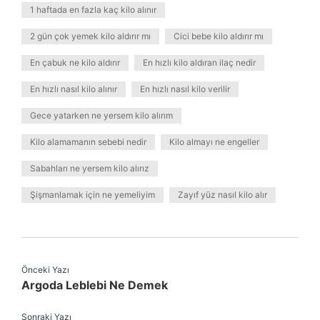
1 haftada en fazla kaç kilo alınır
2 gün çok yemek kilo aldırır mı
Cici bebe kilo aldırır mı
En çabuk ne kilo aldırır
En hızlı kilo aldıran ilaç nedir
En hızlı nasıl kilo alınır
En hızlı nasıl kilo verilir
Gece yatarken ne yersem kilo alırım
Kilo alamamanın sebebi nedir
Kilo almayı ne engeller
Sabahları ne yersem kilo alırız
Şişmanlamak için ne yemeliyim
Zayıf yüz nasıl kilo alır
Önceki Yazı
Argoda Leblebi Ne Demek
Sonraki Yazı