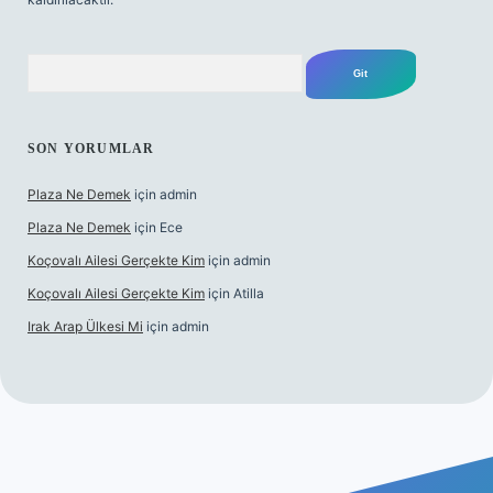
Arama
SON YORUMLAR
Plaza Ne Demek
için
admin
Plaza Ne Demek
için
Ece
Koçovalı Ailesi Gerçekte Kim
için
admin
Koçovalı Ailesi Gerçekte Kim
için
Atilla
Irak Arap Ülkesi Mi
için
admin
riş
ilbet giriş
betexper