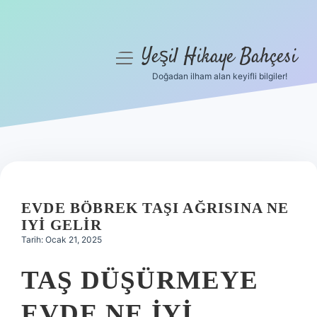
Yeşil Hikaye Bahçesi
menüyü
aç
Doğadan ilham alan keyifli bilgiler!
Anasayfa
Gizlilik Politikası
Yasal Uyarı
Hakkımızda
EVDE BÖBREK TAŞI AĞRISINA NE
IYI GELIR
Tarih: Ocak 21, 2025
TAŞ DÜŞÜRMEYE
EVDE NE IYI