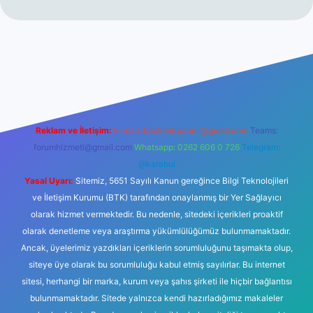
l giriş
ilbet giriş
betexper
Reklam ve İletişim:
E-mail:
backlinkpaneli@gmail.com
Teams:
forumhizmeti@gmail.com
Whatsapp: 0262 606 0 726
Telegram:
@karabul
Yasal Uyarı:
Sitemiz, 5651 Sayılı Kanun gereğince Bilgi Teknolojileri
ve İletişim Kurumu (BTK) tarafından onaylanmış bir Yer Sağlayıcı
olarak hizmet vermektedir. Bu nedenle, sitedeki içerikleri proaktif
olarak denetleme veya araştırma yükümlülüğümüz bulunmamaktadır.
Ancak, üyelerimiz yazdıkları içeriklerin sorumluluğunu taşımakta olup,
siteye üye olarak bu sorumluluğu kabul etmiş sayılırlar. Bu internet
sitesi, herhangi bir marka, kurum veya şahıs şirketi ile hiçbir bağlantısı
bulunmamaktadır. Sitede yalnızca kendi hazırladığımız makaleler