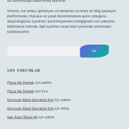
bu sorumluluğu kabul etmiş sayılırlar.
Sitemiz, kar amacı gütmeyen ve tamamen ücretsiz bir bilgi paylaşım
platformudur. Hukuka ve yasal düzenlemelere aykırı olduğunu
düşündüğünüz içerikleri,
backlinkpanelicomtr@gmail.com
adresine
bildirmeniz halinde, ilgili içerikler yasal süre içerisinde sitemizden
kaldırılacaktır.
Arama
SON YORUMLAR
Plaza Ne Demek
için
admin
Plaza Ne Demek
için
Ece
Koçovalı Ailesi Gerçekte Kim
için
admin
Koçovalı Ailesi Gerçekte Kim
için
Atilla
Irak Arap Ülkesi Mi
için
admin