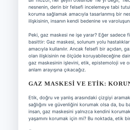
Bir filozof, her şeyin ötesinde “ne”yi değil, “ne
nesnenin, derin bir felsefi incelemeye tabi tu
koruma sağlamak amacıyla tasarlanmış bir nesn
ilişkisinin, insanın kendi bedenine ve varoluşu
Peki, gaz maskesi ne işe yarar? Eğer sadece f
basittir: Gaz maskesi, solunum yolu hastalıkla
amacıyla kullanılır. Ancak felsefi bir açıdan, g
olan ilişkisinin ne ölçüde koruyabileceğine dai
gaz maskesinin işlevini, etik, epistemoloji ve o
anlam arayışına çıkacağız.
GAZ MASKESI VE ETIK: KOR
Etik, doğru ve yanlış arasındaki çizgiyi aramakla
sağlığını ve güvenliğini korumak olsa da, bu ba
insan, gaz maskesini yalnızca kendini korumak i
yaşamını korumak için mi? Bu noktada, etik bir