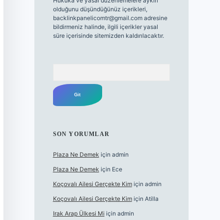
Hukuka ve yasal düzenlemelere aykırı
olduğunu düşündüğünüz içerikleri,
backlinkpanelicomtr@gmail.com
adresine
bildirmeniz halinde, ilgili içerikler yasal
süre içerisinde sitemizden kaldırılacaktır.
Arama
SON YORUMLAR
Plaza Ne Demek
için
admin
Plaza Ne Demek
için
Ece
Koçovalı Ailesi Gerçekte Kim
için
admin
Koçovalı Ailesi Gerçekte Kim
için
Atilla
Irak Arap Ülkesi Mi
için
admin