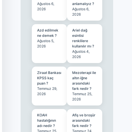
Ağustos 6,
anlamalıyız ?
2026
Ağustos 6,
2026
Azd edilmek
Ariel dağ
ne demek ?
esintisi
Ağustos 5,
renklilere
2026
kullanılır mı ?
Ağustos 4,
2026
Ziraat Bankası
Mezoterapi ile
KPSS kaç
altın iğne
puan ?
arasındaki
Temmuz 29,
fark nedir ?
2026
Temmuz 25,
2026
KOAH
Afiş ve broşür
hastalığının
arasındaki
adı nedir ?
fark nedir ?
Temmuz 25,
Temmuz 24,