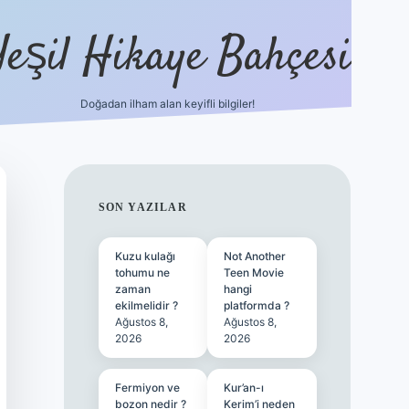
Yeşil Hikaye Bahçesi
Doğadan ilham alan keyifli bilgiler!
ilbet güncel giriş adresi
ilbet mobil g
SIDEBAR
SON YAZILAR
Kuzu kulağı
Not Another
tohumu ne
Teen Movie
zaman
hangi
ekilmelidir ?
platformda ?
Ağustos 8,
Ağustos 8,
2026
2026
Fermiyon ve
Kur’an-ı
bozon nedir ?
Kerim’i neden