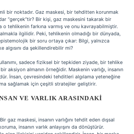
mli bir noktadır. Gaz maskesi, bir tehditten korunmak
dar “gerçek”tir? Bir kişi, gaz maskesini takarak bir
 o tehlikenin farkına varmış ve onu kavrayabilmiştir.
almakla ilgilidir. Peki, tehlikenin olmadığı bir dünyada,
istemolojik bir soru ortaya çıkar: Bilgi, yalnızca
e algısını da şekillendirebilir mi?
llanımı, sadece fiziksel bir tepkiden ziyade, bir tehlike
 bir aksiyon almanın örneğidir. Maskenin varlığı, insanın
ür. İnsan, çevresindeki tehditleri algılama yeteneğine
a sağlamak için çeşitli stratejiler geliştirir.
İNSAN VE VARLIK ARASINDAKI
 Bir gaz maskesi, insanın varlığını tehdit eden dışsal
koruma, insanın varlık anlayışını da dönüştürür.