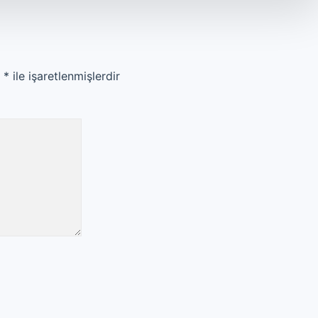
r
*
ile işaretlenmişlerdir