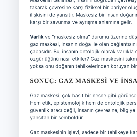
Maskenin takılması, insanın doğrudan çevresiyle 
takarak çevresine karşı fiziksel bir bariyer o
ilişkisini de yansıtır. Maskesiz bir insan doğa
karşı bir savunma ve ayrışma anlamına gelir.
Varlık
ve “maskesiz olma” durumu üzerine düşünm
gaz maskesi, insanın doğa ile olan bağlantıs
çabasıdır. Bu, insanın ontolojik olarak varlıkla
özgürlüğünü nasıl etkiler? Gaz maskesini takma
yoksa onu doğanın tehlikelerinden koruyan bir 
SONUÇ: GAZ MASKESI VE İNSA
Gaz maskesi, çok basit bir nesne gibi görünse d
Hem etik, epistemolojik hem de ontolojik persp
güvenlik aracı değil, insanın çevresine, bilgiy
yansıtan bir semboldür.
Gaz maskesinin işlevi, sadece bir tehlikeye k