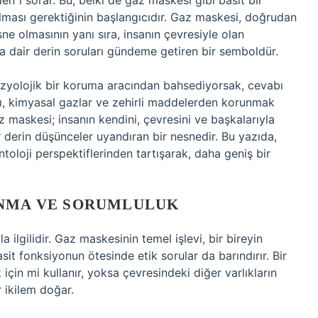
den”i sorar. Bu, belki de gaz maskesi gibi basit bir
tulması gerektiğinin başlangıcıdır. Gaz maskesi, doğrudan
e olmasının yanı sıra, insanın çevresiyle olan
na dair derin soruları gündeme getiren bir semboldür.
izyolojik bir koruma aracından bahsediyorsak, cevabı
rı, kimyasal gazlar ve zehirli maddelerden korunmak
az maskesi; insanın kendini, çevresini ve başkalarıyla
r derin düşünceler uyandıran bir nesnedir. Bu yazıda,
ntoloji perspektiflerinden tartışarak, daha geniş bir
UNMA VE SORUMLULUK
 ilgilidir. Gaz maskesinin temel işlevi, bir bireyin
sit fonksiyonun ötesinde etik sorular da barındırır. Bir
çin mi kullanır, yoksa çevresindeki diğer varlıkların
 ikilem doğar.