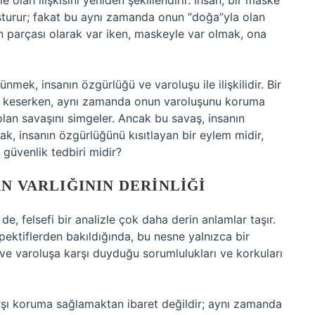
olan ilişkisini yeniden şekillendirir. İnsan, bir maske
luşturur; fakat bu aynı zamanda onun “doğa”yla olan
nın parçası olarak var iken, maskeyle var olmak, ona
ek, insanın özgürlüğü ve varoluşu ile ilişkilidir. Bir
ını keserken, aynı zamanda onun varoluşunu koruma
 olan savaşını simgeler. Ancak bu savaş, insanın
k, insanın özgürlüğünü kısıtlayan bir eylem midir,
güvenlik tedbiri midir?
N VARLIĞININ DERINLIĞI
e, felsefi bir analizle çok daha derin anlamlar taşır.
ektiflerden bakıldığında, bu nesne yalnızca bir
e ve varoluşa karşı duyduğu sorumlulukları ve korkuları
arşı koruma sağlamaktan ibaret değildir; aynı zamanda