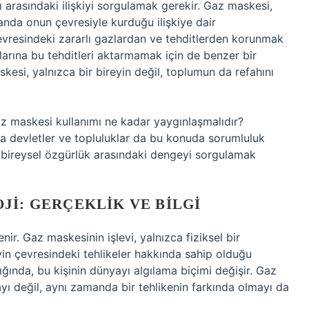
 arasındaki ilişkiyi sorgulamak gerekir. Gaz maskesi,
manda onun çevresiyle kurduğu ilişkiye dair
 çevresindeki zararlı gazlardan ve tehditlerden korunmak
arına bu tehditleri aktarmamak için de benzer bir
kesi, yalnızca bir bireyin değil, toplumun da refahını
az maskesi kullanımı ne kadar yaygınlaşmalıdır?
sa devletler ve topluluklar da bu konuda sorumluluk
bireysel özgürlük arasındaki dengeyi sorgulamak
JI: GERÇEKLIK VE BILGI
lenir. Gaz maskesinin işlevi, yalnızca fiziksel bir
in çevresindeki tehlikeler hakkında sahip olduğu
aktığında, bu kişinin dünyayı algılama biçimi değişir. Gaz
yı değil, aynı zamanda bir tehlikenin farkında olmayı da