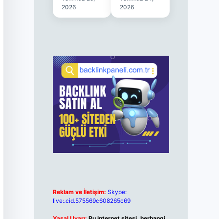
2026
2026
Reklam ve İletişim:
Skype:
live:.cid.575569c608265c69
Yasal Uyarı:
Bu internet sitesi, herhangi