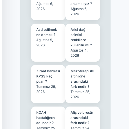
Ağustos 6,
anlamalıyız ?
2026
Ağustos 6,
2026
Azd edilmek
Ariel dağ
ne demek ?
esintisi
Ağustos 5,
renklilere
2026
kullanılır mı ?
Ağustos 4,
2026
Ziraat Bankası
Mezoterapi ile
KPSS kaç
altın iğne
puan ?
arasındaki
Temmuz 29,
fark nedir ?
2026
Temmuz 25,
2026
KOAH
Afiş ve broşür
hastalığının
arasındaki
adı nedir ?
fark nedir ?
Temmuz 25,
Temmuz 24,