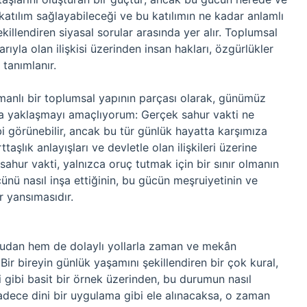
katılım sağlayabileceği ve bu katılımın ne kadar anlamlı
ekillendiren siyasal sorular arasında yer alır. Toplumsal
rıyla olan ilişkisi üzerinden insan hakları, özgürlükler
 tanımlanır.
manlı bir toplumsal yapının parçası olarak, günümüz
uya yaklaşmayı amaçlıyorum: Gerçek sahur vakti ne
i görünebilir, ancak bu tür günlük hayatta karşımıza
ttaşlık anlayışları ve devletle olan ilişkileri üzerine
ahur vakti, yalnızca oruç tutmak için bir sınır olmanın
ünü nasıl inşa ettiğinin, bu gücün meşruiyetinin ve
ir yansımasıdır.
rudan hem de dolaylı yollarla zaman ve mekân
 Bir bireyin günlük yaşamını şekillendiren bir çok kural,
ti gibi basit bir örnek üzerinden, bu durumun nasıl
dece dini bir uygulama gibi ele alınacaksa, o zaman