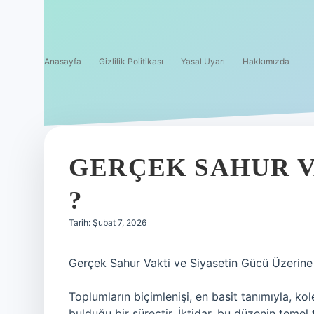
Anasayfa
Gizlilik Politikası
Yasal Uyarı
Hakkımızda
GERÇEK SAHUR V
?
Tarih: Şubat 7, 2026
Gerçek Sahur Vakti ve Siyasetin Gücü Üzerine
Toplumların biçimlenişi, en basit tanımıyla, kol
bulduğu bir süreçtir. İktidar, bu düzenin temel