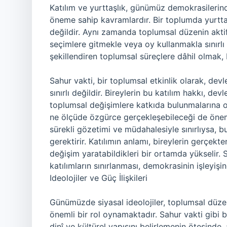
Katılım ve yurttaşlık, günümüz demokrasilerin
öneme sahip kavramlardır. Bir toplumda yurttaş
değildir. Aynı zamanda toplumsal düzenin aktif 
seçimlere gitmekle veya oy kullanmakla sınırlı
şekillendiren toplumsal süreçlere dâhil olmak,
Sahur vakti, bir toplumsal etkinlik olarak, dev
sınırlı değildir. Bireylerin bu katılım hakkı, d
toplumsal değişimlere katkıda bulunmalarına ol
ne ölçüde özgürce gerçekleşebileceği de önemli
sürekli gözetimi ve müdahalesiyle sınırlıysa, 
gerektirir. Katılımın anlamı, bireylerin gerçekten
değişim yaratabildikleri bir ortamda yükselir. 
katılımların sınırlanması, demokrasinin işleyişi
Ideolojiler ve Güç İlişkileri
Günümüzde siyasal ideolojiler, toplumsal düze
önemli bir rol oynamaktadır. Sahur vakti gibi 
dinî ve kültürel yapısını belirlemenin ötesinde,