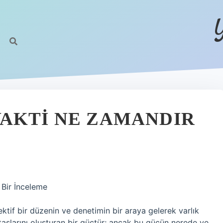
AKTI NE ZAMANDIR
 Bir İnceleme
ektif bir düzenin ve denetimin bir araya gelerek varlık
 taşlarını oluşturan bir güçtür; ancak bu gücün nerede ve