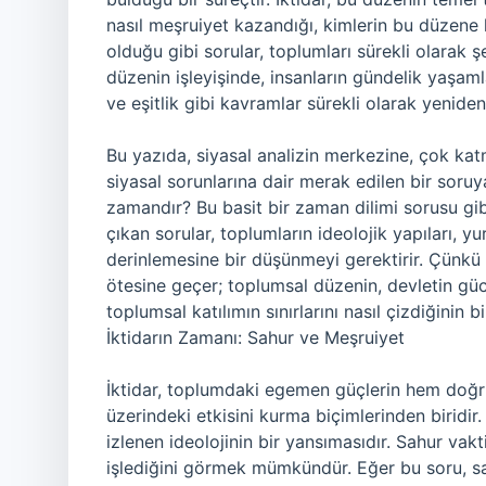
nasıl meşruiyet kazandığı, kimlerin bu düzene 
olduğu gibi sorular, toplumları sürekli olarak ş
düzenin işleyişinde, insanların gündelik yaşamla
ve eşitlik gibi kavramlar sürekli olarak yeniden
Bu yazıda, siyasal analizin merkezine, çok kat
siyasal sorunlarına dair merak edilen bir sor
zamandır? Bu basit bir zaman dilimi sorusu gib
çıkan sorular, toplumların ideolojik yapıları, yur
derinlemesine bir düşünmeyi gerektirir. Çünkü s
ötesine geçer; toplumsal düzenin, devletin güc
toplumsal katılımın sınırlarını nasıl çizdiğinin b
İktidarın Zamanı: Sahur ve Meşruiyet
İktidar, toplumdaki egemen güçlerin hem doğ
üzerindeki etkisini kurma biçimlerinden biridir.
izlenen ideolojinin bir yansımasıdır. Sahur vak
işlediğini görmek mümkündür. Eğer bu soru, sa