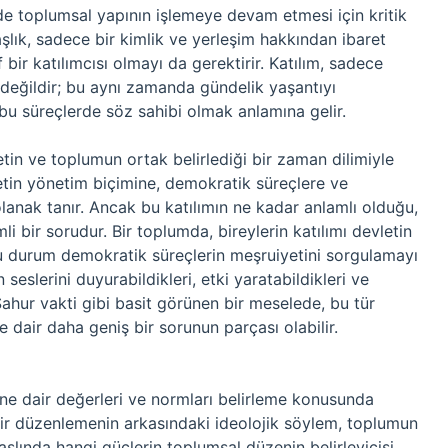
de toplumsal yapının işlemeye devam etmesi için kritik
lık, sadece bir kimlik ve yerleşim hakkından ibaret
bir katılımcısı olmayı da gerektirir. Katılım, sadece
 değildir; bu aynı zamanda gündelik yaşantıyı
 bu süreçlerde söz sahibi olmak anlamına gelir.
letin ve toplumun ortak belirlediği bir zaman dilimiyle
evletin yönetim biçimine, demokratik süreçlere ve
anak tanır. Ancak bu katılımın ne kadar anlamlı olduğu,
 bir sorudur. Bir toplumda, bireylerin katılımı devletin
bu durum demokratik süreçlerin meşruiyetini sorgulamayı
 seslerini duyurabildikleri, etki yaratabildikleri ve
Sahur vakti gibi basit görünen bir meselede, bu tür
ne dair daha geniş bir sorunun parçası olabilir.
ne dair değerleri ve normları belirleme konusunda
bir düzenlemenin arkasındaki ideolojik söylem, toplumun
 aslında hangi güçlerin toplumsal düzenin belirleyicisi