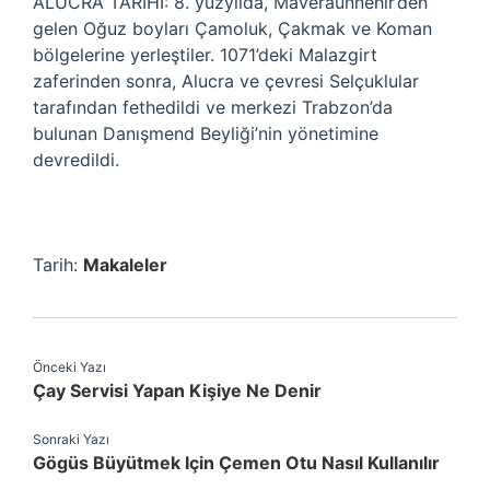
ALUCRA TARİHİ: 8. yüzyılda, Maveraünnehir’den
gelen Oğuz boyları Çamoluk, Çakmak ve Koman
bölgelerine yerleştiler. 1071’deki Malazgirt
zaferinden sonra, Alucra ve çevresi Selçuklular
tarafından fethedildi ve merkezi Trabzon’da
bulunan Danışmend Beyliği’nin yönetimine
devredildi.
Tarih:
Makaleler
Önceki Yazı
Çay Servisi Yapan Kişiye Ne Denir
Sonraki Yazı
Gögüs Büyütmek Için Çemen Otu Nasıl Kullanılır