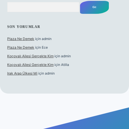
Arama
SON YORUMLAR
Plaza Ne Demek
için
admin
Plaza Ne Demek
için
Ece
Koçovalı Ailesi Gerçekte Kim
için
admin
Koçovalı Ailesi Gerçekte Kim
için
Atilla
Irak Arap Ülkesi Mi
için
admin
riş
ilbet giriş
betexper