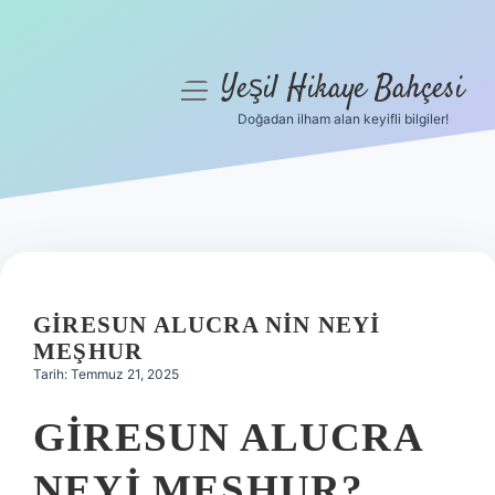
Yeşil Hikaye Bahçesi
menüyü
aç
Doğadan ilham alan keyifli bilgiler!
Anasayfa
Gizlilik Politikası
Yasal Uyarı
Hakkımızda
GIRESUN ALUCRA NIN NEYI
MEŞHUR
Tarih: Temmuz 21, 2025
GIRESUN ALUCRA
NEYI MEŞHUR?