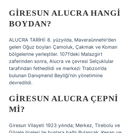
GIRESUN ALUCRA HANGI
BOYDAN?
ALUCRA TARİHİ: 8. yüzyılda, Maveraünnehir’den
gelen Oğuz boyları Çamoluk, Çakmak ve Koman
bölgelerine yerleştiler. 1071’deki Malazgirt
zaferinden sonra, Alucra ve çevresi Selçuklular
tarafından fethedildi ve merkezi Trabzon’da
bulunan Danışmend Beyliği’nin yönetimine
devredildi.
GIRESUN ALUCRA ÇEPNI
MI?
Giresun Vilayeti 1923 yılında; Merkez, Tirebolu ve
Görele ilçeleri ile bunlara bağlı Bulancak, Keşap ve