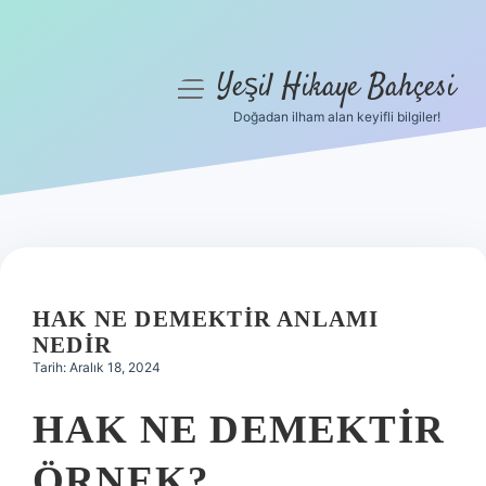
Yeşil Hikaye Bahçesi
menüyü
aç
Doğadan ilham alan keyifli bilgiler!
Anasayfa
Gizlilik Politikası
Yasal Uyarı
Hakkımızda
HAK NE DEMEKTIR ANLAMI
NEDIR
Tarih: Aralık 18, 2024
HAK NE DEMEKTIR
ÖRNEK?