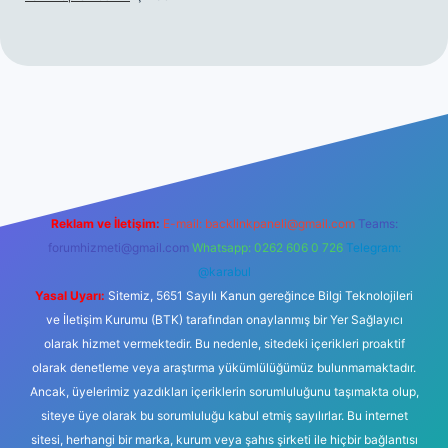
riş
ilbet giriş
betexper
Reklam ve İletişim:
E-mail:
backlinkpaneli@gmail.com
Teams:
forumhizmeti@gmail.com
Whatsapp: 0262 606 0 726
Telegram:
@karabul
Yasal Uyarı:
Sitemiz, 5651 Sayılı Kanun gereğince Bilgi Teknolojileri
ve İletişim Kurumu (BTK) tarafından onaylanmış bir Yer Sağlayıcı
olarak hizmet vermektedir. Bu nedenle, sitedeki içerikleri proaktif
olarak denetleme veya araştırma yükümlülüğümüz bulunmamaktadır.
Ancak, üyelerimiz yazdıkları içeriklerin sorumluluğunu taşımakta olup,
siteye üye olarak bu sorumluluğu kabul etmiş sayılırlar. Bu internet
sitesi, herhangi bir marka, kurum veya şahıs şirketi ile hiçbir bağlantısı