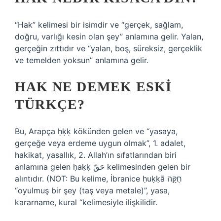
“Hak” kelimesi bir isimdir ve “gerçek, sağlam,
doğru, varlığı kesin olan şey” anlamına gelir. Yalan,
gerçeğin zıttıdır ve “yalan, boş, süreksiz, gerçeklik
ve temelden yoksun” anlamına gelir.
HAK NE DEMEK ESKI
TÜRKÇE?
Bu, Arapça ḥḳḳ kökünden gelen ve “yasaya,
gerçeğe veya erdeme uygun olmak”, 1. adalet,
hakikat, yasallık, 2. Allah’ın sıfatlarından biri
anlamına gelen ḥaḳḳ حَقّ kelimesinden gelen bir
alıntıdır. (NOT: Bu kelime, İbranice ḥuḳḳā חֻקָּה
“oyulmuş bir şey (taş veya metale)”, yasa,
kararname, kural “kelimesiyle ilişkilidir.