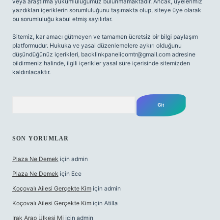
veya araştırma yükümlülüğümüz bulunmamaktadır. Ancak, üyelerimiz
yazdıkları içeriklerin sorumluluğunu taşımakta olup, siteye üye olarak
bu sorumluluğu kabul etmiş sayılırlar.
Sitemiz, kar amacı gütmeyen ve tamamen ücretsiz bir bilgi paylaşım
platformudur. Hukuka ve yasal düzenlemelere aykırı olduğunu
düşündüğünüz içerikleri,
backlinkpanelicomtr@gmail.com
adresine
bildirmeniz halinde, ilgili içerikler yasal süre içerisinde sitemizden
kaldırılacaktır.
Arama
SON YORUMLAR
Plaza Ne Demek
için
admin
Plaza Ne Demek
için
Ece
Koçovalı Ailesi Gerçekte Kim
için
admin
Koçovalı Ailesi Gerçekte Kim
için
Atilla
Irak Arap Ülkesi Mi
için
admin