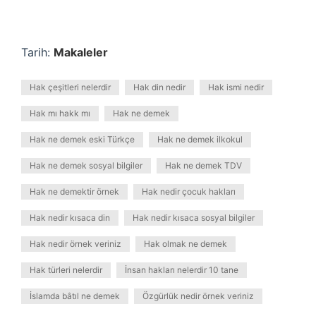
Tarih:
Makaleler
Hak çeşitleri nelerdir
Hak din nedir
Hak ismi nedir
Hak mı hakk mı
Hak ne demek
Hak ne demek eski Türkçe
Hak ne demek ilkokul
Hak ne demek sosyal bilgiler
Hak ne demek TDV
Hak ne demektir örnek
Hak nedir çocuk hakları
Hak nedir kısaca din
Hak nedir kısaca sosyal bilgiler
Hak nedir örnek veriniz
Hak olmak ne demek
Hak türleri nelerdir
İnsan hakları nelerdir 10 tane
İslamda bâtıl ne demek
Özgürlük nedir örnek veriniz