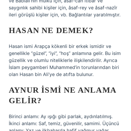
ve Bâbıâli’nin mülkü için, âsaf-cah itibar ve
saygınlık sahibi kişiler için, âsaf-rey ve âsaf-nazîr
ileri görüşlü kişiler için, vb. Bağlantılar yaratılmıştır.
HASAN NE DEMEK?
Hasan ismi Arapça kökenli bir erkek ismidir ve
genellikle “güzel”, “iyi”, “hoş” anlamına gelir. Bu isim
güzellik ve olumlu niteliklerle ilişkilendirilir. Ayrıca
İslam peygamberi Muhammed’in torunlarından biri
olan Hasan bin Ali’ye de atıfta bulunur.
AYNUR ISMI NE ANLAMA
GELIR?
Birinci anlamı: Ay ışığı gibi parlak, aydınlatılmış.
İkinci anlamı: Saf, temiz, güvenilir, samimi. Üçüncü
anlamı: Yaz ve ilkbaharda hafif yağmur yağar.