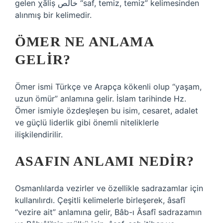
gelen χāliṣ خالص “saf, temiz, temiz” kelimesinden
alınmış bir kelimedir.
ÖMER NE ANLAMA
GELIR?
Ömer ismi Türkçe ve Arapça kökenli olup “yaşam,
uzun ömür” anlamına gelir. İslam tarihinde Hz.
Ömer ismiyle özdeşleşen bu isim, cesaret, adalet
ve güçlü liderlik gibi önemli niteliklerle
ilişkilendirilir.
ASAFIN ANLAMI NEDIR?
Osmanlılarda vezirler ve özellikle sadrazamlar için
kullanılırdı. Çeşitli kelimelerle birleşerek, âsafî
“vezire ait” anlamına gelir, Bâb-ı Âsafî sadrazamın