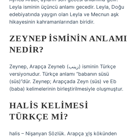
Leyla isminin üçüncü anlamı gecedir. Leyla, Doğu
edebiyatında yaygın olan Leyla ve Mecnun aşk
hikayesinin kahramanlarından biridir.
ZEYNEP ISMININ ANLAMI
NEDIR?
Zeynep, Arapça Zeyneb (زينب) isminin Türkçe
versiyonudur. Türkçe anlamı “babanın süsü
(süs)”dür. Zeynep; Arapçada Zeyn (süs) ve Eb
(baba) kelimelerinin birleştirilmesiyle oluşmuştur.
HALIS KELIMESI
TÜRKÇE MI?
halis – Nişanyan Sözlük. Arapça χlṣ kökünden