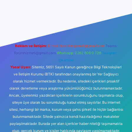
giriş
ilbet giriş
betexper
Reklam ve İletişim:
E-mail:
backlinkpaneli@gmail.com
Teams:
forumhizmeti@gmail.com
Whatsapp: 0262 606 0 726
Telegram:
@karabul
Yasal Uyarı:
Sitemiz, 5651 Sayılı Kanun gereğince Bilgi Teknolojileri
ve İletişim Kurumu (BTK) tarafından onaylanmış bir Yer Sağlayıcı
olarak hizmet vermektedir. Bu nedenle, sitedeki içerikleri proaktif
olarak denetleme veya araştırma yükümlülüğümüz bulunmamaktadır.
Ancak, üyelerimiz yazdıkları içeriklerin sorumluluğunu taşımakta olup,
siteye üye olarak bu sorumluluğu kabul etmiş sayılırlar. Bu internet
sitesi, herhangi bir marka, kurum veya şahıs şirketi ile hiçbir bağlantısı
bulunmamaktadır. Sitede yalnızca kendi hazırladığımız makaleler
paylaşılmaktadır. Burada yer alan içerikler haber niteliği taşımamakta
olup, gerçek kurum ve kişiler hakkında paylaşım yapılmamaktadır.