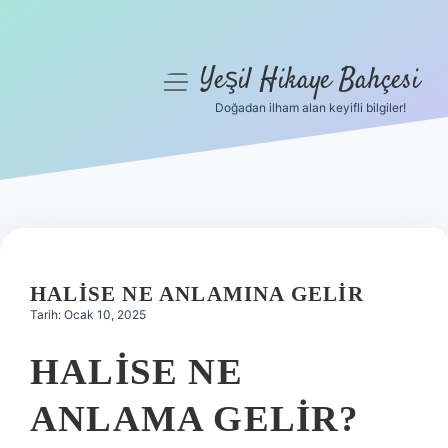
Yeşil Hikaye Bahçesi
menüyü
aç
Doğadan ilham alan keyifli bilgiler!
Anasayfa
Gizlilik Politikası
Yasal Uyarı
Hakkımızda
HALISE NE ANLAMINA GELIR
Tarih: Ocak 10, 2025
HALISE NE
ANLAMA GELIR?