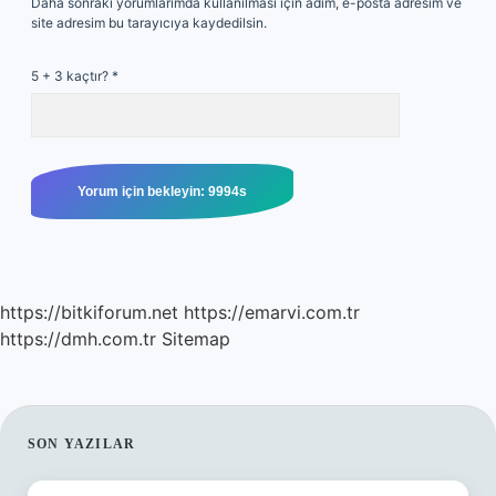
Daha sonraki yorumlarımda kullanılması için adım, e-posta adresim ve
site adresim bu tarayıcıya kaydedilsin.
5 + 3 kaçtır?
*
https://bitkiforum.net
https://emarvi.com.tr
https://dmh.com.tr
Sitemap
SIDEBAR
SON YAZILAR