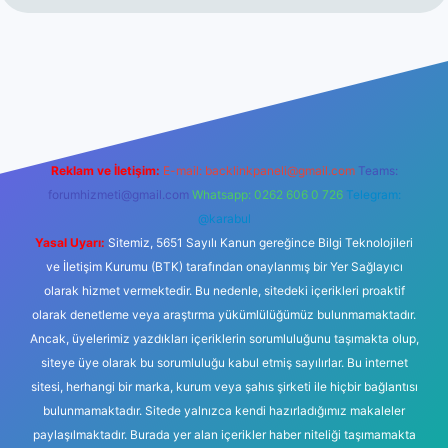
giriş
ilbet giriş
betexper
Reklam ve İletişim:
E-mail:
backlinkpaneli@gmail.com
Teams:
forumhizmeti@gmail.com
Whatsapp: 0262 606 0 726
Telegram:
@karabul
Yasal Uyarı:
Sitemiz, 5651 Sayılı Kanun gereğince Bilgi Teknolojileri
ve İletişim Kurumu (BTK) tarafından onaylanmış bir Yer Sağlayıcı
olarak hizmet vermektedir. Bu nedenle, sitedeki içerikleri proaktif
olarak denetleme veya araştırma yükümlülüğümüz bulunmamaktadır.
Ancak, üyelerimiz yazdıkları içeriklerin sorumluluğunu taşımakta olup,
siteye üye olarak bu sorumluluğu kabul etmiş sayılırlar. Bu internet
sitesi, herhangi bir marka, kurum veya şahıs şirketi ile hiçbir bağlantısı
bulunmamaktadır. Sitede yalnızca kendi hazırladığımız makaleler
paylaşılmaktadır. Burada yer alan içerikler haber niteliği taşımamakta