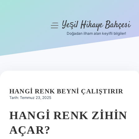
Yeşil Hikaye Bahçesi
menüyü
aç
Doğadan ilham alan keyifli bilgiler!
Anasayfa
Gizlilik Politikası
Yasal Uyarı
Hakkımızda
HANGI RENK BEYNI ÇALIŞTIRIR
Tarih: Temmuz 23, 2025
HANGI RENK ZIHIN
AÇAR?