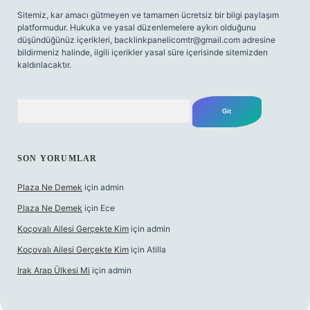
Sitemiz, kar amacı gütmeyen ve tamamen ücretsiz bir bilgi paylaşım
platformudur. Hukuka ve yasal düzenlemelere aykırı olduğunu
düşündüğünüz içerikleri,
backlinkpanelicomtr@gmail.com
adresine
bildirmeniz halinde, ilgili içerikler yasal süre içerisinde sitemizden
kaldırılacaktır.
Arama
SON YORUMLAR
Plaza Ne Demek
için
admin
Plaza Ne Demek
için
Ece
Koçovalı Ailesi Gerçekte Kim
için
admin
Koçovalı Ailesi Gerçekte Kim
için
Atilla
Irak Arap Ülkesi Mi
için
admin