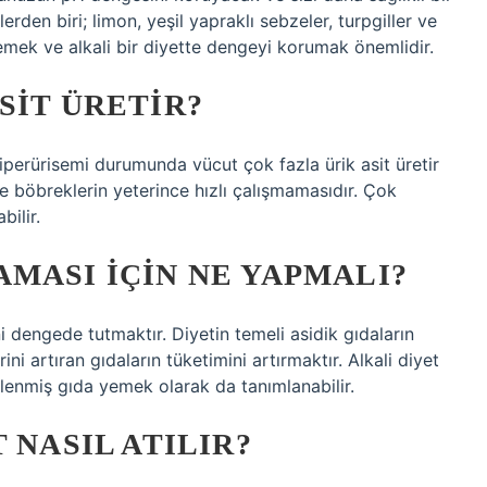
lerden biri; limon, yeşil yapraklı sebzeler, turpgiller ve
emek ve alkali bir diyette dengeyi korumak önemlidir.
SIT ÜRETIR?
hiperürisemi durumunda vücut çok fazla ürik asit üretir
 böbreklerin yeterince hızlı çalışmamasıdır. Çok
bilir.
MASI IÇIN NE YAPMALI?
ni dengede tutmaktır. Diyetin temeli asidik gıdaların
ni artıran gıdaların tüketimini artırmaktır. Alkali diyet
şlenmiş gıda yemek olarak da tanımlanabilir.
 NASIL ATILIR?