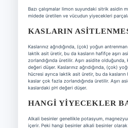
Bazı çalışmalar limon suyundaki sitrik asidin mid
midede üretilen ve vücudun yiyecekleri parçala
KASLARIN ASITLENME
Kaslarınız ağrıdığında, (çok) yoğun antrenman k
laktik asit üretir, bu da kasların hafifçe aşırı 
zorlandığında üretilir. Aşırı asidite olduğunda, 
değeri düşer. Kaslarınız ağrıdığında, (çok) yoğ
hücresi ayrıca laktik asit üretir, bu da kasların
kaslar çok fazla zorlandığında üretilir. Aşırı as
kaslardaki pH değeri düşer.
HANGI YIYECEKLER B
Alkali besinler genellikle potasyum, magnezy
içerir. Peki hangi besinler alkali besinler olara