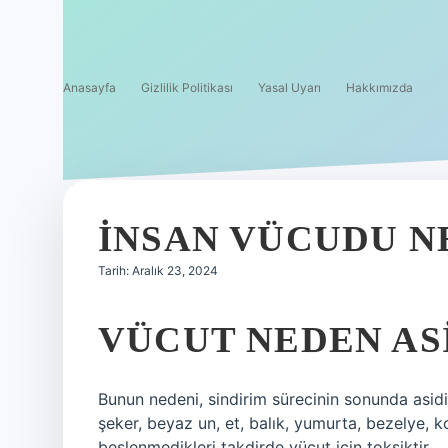
Anasayfa
Gizlilik Politikası
Yasal Uyarı
Hakkımızda
İNSAN VÜCUDU N
Tarih: Aralık 23, 2024
VÜCUT NEDEN AS
Bunun nedeni, sindirim sürecinin sonunda asidi
şeker, beyaz un, et, balık, yumurta, bezelye, kol
beslenmedikleri takdirde vücut için toksiktir.