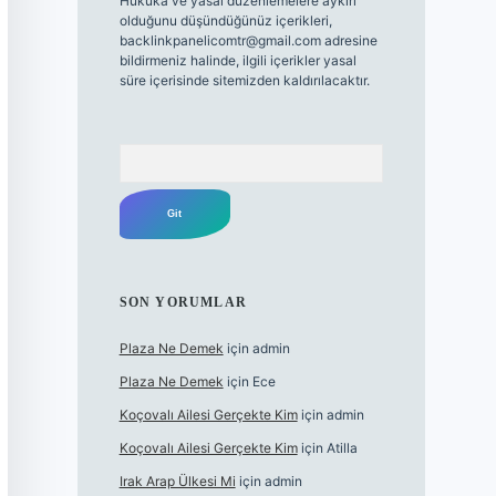
Hukuka ve yasal düzenlemelere aykırı
olduğunu düşündüğünüz içerikleri,
backlinkpanelicomtr@gmail.com
adresine
bildirmeniz halinde, ilgili içerikler yasal
süre içerisinde sitemizden kaldırılacaktır.
Arama
SON YORUMLAR
Plaza Ne Demek
için
admin
Plaza Ne Demek
için
Ece
Koçovalı Ailesi Gerçekte Kim
için
admin
Koçovalı Ailesi Gerçekte Kim
için
Atilla
Irak Arap Ülkesi Mi
için
admin