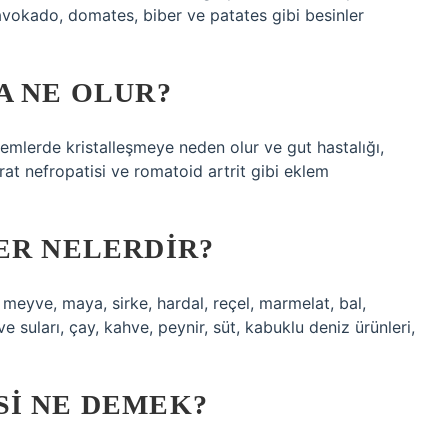
 avokado, domates, biber ve patates gibi besinler
A NE OLUR?
lemlerde kristalleşmeye neden olur ve gut hastalığı,
ürat nefropatisi ve romatoid artrit gibi eklem
ER NELERDIR?
u meyve, maya, sirke, hardal, reçel, marmelat, bal,
ve suları, çay, kahve, peynir, süt, kabuklu deniz ürünleri,
SI NE DEMEK?