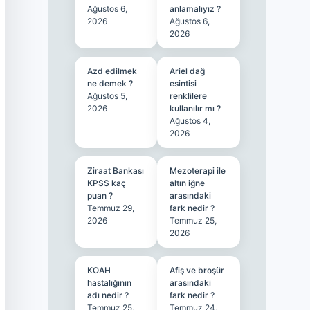
Ağustos 6,
anlamalıyız ?
2026
Ağustos 6,
2026
Azd edilmek
Ariel dağ
ne demek ?
esintisi
Ağustos 5,
renklilere
2026
kullanılır mı ?
Ağustos 4,
2026
Ziraat Bankası
Mezoterapi ile
KPSS kaç
altın iğne
puan ?
arasındaki
Temmuz 29,
fark nedir ?
2026
Temmuz 25,
2026
KOAH
Afiş ve broşür
hastalığının
arasındaki
adı nedir ?
fark nedir ?
Temmuz 25,
Temmuz 24,