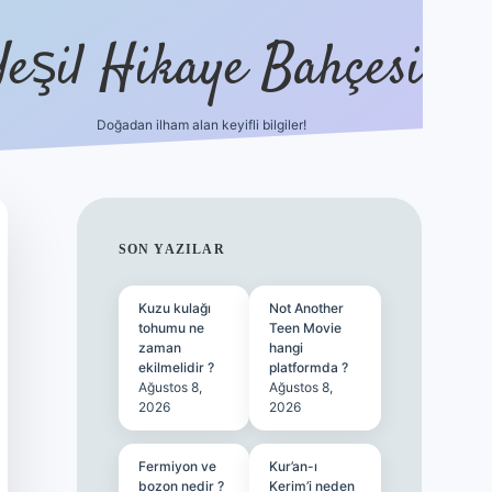
Yeşil Hikaye Bahçesi
Doğadan ilham alan keyifli bilgiler!
ilbet güncel giriş adresi
ilbet mobil gir
SIDEBAR
SON YAZILAR
Kuzu kulağı
Not Another
tohumu ne
Teen Movie
zaman
hangi
ekilmelidir ?
platformda ?
Ağustos 8,
Ağustos 8,
2026
2026
Fermiyon ve
Kur’an-ı
bozon nedir ?
Kerim’i neden