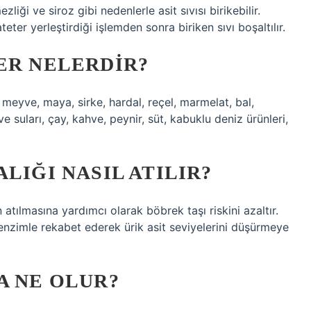
iği ve siroz gibi nedenlerle asit sıvısı birikebilir.
ter yerleştirdiği işlemden sonra biriken sıvı boşaltılır.
ER NELERDIR?
u meyve, maya, sirke, hardal, reçel, marmelat, bal,
ve suları, çay, kahve, peynir, süt, kabuklu deniz ürünleri,
LIĞI NASIL ATILIR?
n atılmasına yardımcı olarak böbrek taşı riskini azaltır.
enzimle rekabet ederek ürik asit seviyelerini düşürmeye
A NE OLUR?