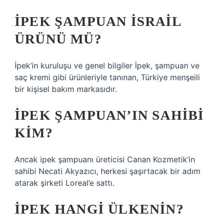
İPEK ŞAMPUAN İSRAIL
ÜRÜNÜ MÜ?
İpek’in kuruluşu ve genel bilgiler İpek, şampuan ve
saç kremi gibi ürünleriyle tanınan, Türkiye menşeili
bir kişisel bakım markasıdır.
İPEK ŞAMPUAN’IN SAHIBI
KIM?
Ancak ipek şampuanı üreticisi Canan Kozmetik’in
sahibi Necati Akyazıcı, herkesi şaşırtacak bir adım
atarak şirketi Loreal’e sattı.
İPEK HANGI ÜLKENIN?