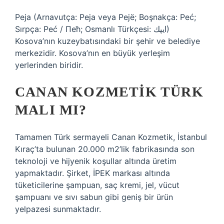
Peja (Arnavutça: Peja veya Pejë; Boşnakça: Peć;
Sırpça: Peć / Пећ; Osmanlı Türkçesi: ايپك)
Kosova’nın kuzeybatısındaki bir şehir ve belediye
merkezidir. Kosova’nın en büyük yerleşim
yerlerinden biridir.
CANAN KOZMETIK TÜRK
MALI MI?
Tamamen Türk sermayeli Canan Kozmetik, İstanbul
Kıraç’ta bulunan 20.000 m2’lik fabrikasında son
teknoloji ve hijyenik koşullar altında üretim
yapmaktadır. Şirket, İPEK markası altında
tüketicilerine şampuan, saç kremi, jel, vücut
şampuanı ve sıvı sabun gibi geniş bir ürün
yelpazesi sunmaktadır.