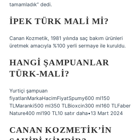
tamamladık” dedi.
İPEK TÜRK MALI MI?
Canan Kozmetik, 1981 yılında saç bakım ürünleri
üretmek amacıyla %100 yerli sermaye ile kuruldu.
HANGI ŞAMPUANLAR
TÜRK-MALI?
Yurtiçi şampuan
fiyatlarıMarkaHacimFiyatSpumy600 ml150
TLMaranki500 ml350 TLBioxcin300 ml160 TLFaber
Nature400 ml190 TL10 satır daha•13 Mart 2024
CANAN KOZMETIK’IN