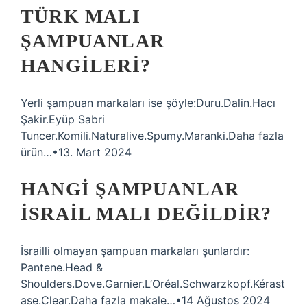
TÜRK MALI
ŞAMPUANLAR
HANGILERI?
Yerli şampuan markaları ise şöyle:Duru.Dalin.Hacı
Şakir.Eyüp Sabri
Tuncer.Komili.Naturalive.Spumy.Maranki.Daha fazla
ürün…•13. Mart 2024
HANGI ŞAMPUANLAR
İSRAIL MALI DEĞILDIR?
İsrailli olmayan şampuan markaları şunlardır:
Pantene.Head &
Shoulders.Dove.Garnier.L’Oréal.Schwarzkopf.Kérast
ase.Clear.Daha fazla makale…•14 Ağustos 2024