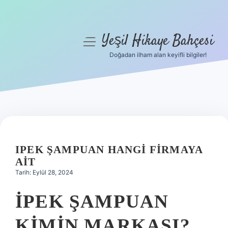
Yeşil Hikaye Bahçesi
menüyü
aç
Doğadan ilham alan keyifli bilgiler!
Anasayfa
Gizlilik Politikası
Yasal Uyarı
Hakkımızda
IPEK ŞAMPUAN HANGI FIRMAYA
AIT
Tarih: Eylül 28, 2024
İPEK ŞAMPUAN
KIMIN MARKASI?