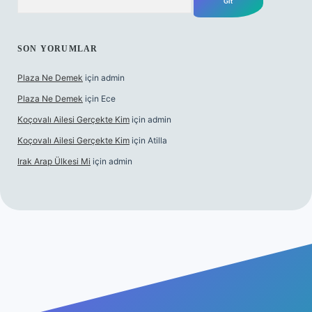
SON YORUMLAR
Plaza Ne Demek
için
admin
Plaza Ne Demek
için
Ece
Koçovalı Ailesi Gerçekte Kim
için
admin
Koçovalı Ailesi Gerçekte Kim
için
Atilla
Irak Arap Ülkesi Mi
için
admin
l giriş
ilbet giriş
betexper