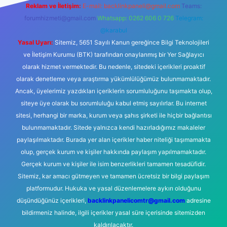
Reklam ve İletişim:
E-mail:
backlinkpaneli@gmail.com
Teams:
forumhizmeti@gmail.com
Whatsapp: 0262 606 0 726
Telegram:
@karabul
Yasal Uyarı:
Sitemiz, 5651 Sayılı Kanun gereğince Bilgi Teknolojileri
ve İletişim Kurumu (BTK) tarafından onaylanmış bir Yer Sağlayıcı
olarak hizmet vermektedir. Bu nedenle, sitedeki içerikleri proaktif
olarak denetleme veya araştırma yükümlülüğümüz bulunmamaktadır.
Ancak, üyelerimiz yazdıkları içeriklerin sorumluluğunu taşımakta olup,
siteye üye olarak bu sorumluluğu kabul etmiş sayılırlar. Bu internet
sitesi, herhangi bir marka, kurum veya şahıs şirketi ile hiçbir bağlantısı
bulunmamaktadır. Sitede yalnızca kendi hazırladığımız makaleler
paylaşılmaktadır. Burada yer alan içerikler haber niteliği taşımamakta
olup, gerçek kurum ve kişiler hakkında paylaşım yapılmamaktadır.
Gerçek kurum ve kişiler ile isim benzerlikleri tamamen tesadüfidir.
Sitemiz, kar amacı gütmeyen ve tamamen ücretsiz bir bilgi paylaşım
platformudur. Hukuka ve yasal düzenlemelere aykırı olduğunu
düşündüğünüz içerikleri,
backlinkpanelicomtr@gmail.com
adresine
bildirmeniz halinde, ilgili içerikler yasal süre içerisinde sitemizden
kaldırılacaktır.