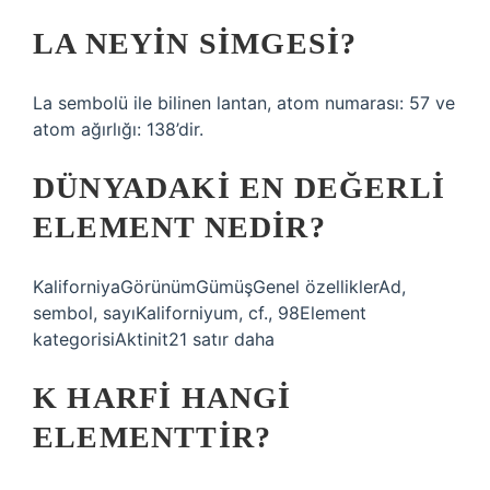
LA NEYIN SIMGESI?
La sembolü ile bilinen lantan, atom numarası: 57 ve
atom ağırlığı: 138’dir.
DÜNYADAKI EN DEĞERLI
ELEMENT NEDIR?
KaliforniyaGörünümGümüşGenel özelliklerAd,
sembol, sayıKaliforniyum, cf., 98Element
kategorisiAktinit21 satır daha
K HARFI HANGI
ELEMENTTIR?