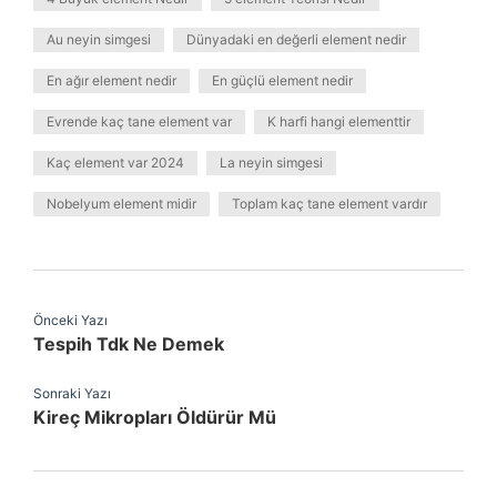
Au neyin simgesi
Dünyadaki en değerli element nedir
En ağır element nedir
En güçlü element nedir
Evrende kaç tane element var
K harfi hangi elementtir
Kaç element var 2024
La neyin simgesi
Nobelyum element midir
Toplam kaç tane element vardır
Önceki Yazı
Tespih Tdk Ne Demek
Sonraki Yazı
Kireç Mikropları Öldürür Mü