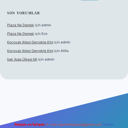
SON YORUMLAR
Plaza Ne Demek
için
admin
Plaza Ne Demek
için
Ece
Koçovalı Ailesi Gerçekte Kim
için
admin
Koçovalı Ailesi Gerçekte Kim
için
Atilla
Irak Arap Ülkesi Mi
için
admin
giriş
ilbet giriş
betexper
Reklam ve İletişim:
E-mail:
backlinkpaneli@gmail.com
Teams: