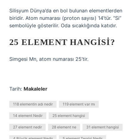
Silisyum Dünya’da en bol bulunan elementlerden
biridir. Atom numarası (proton sayısı) 14’tür. “Si”
sembolüyle gösterilir. Oda sıcaklığında katıdır.
25 ELEMENT HANGISI?
Simgesi Mn, atom numarası 25’tir.
Tarih:
Makaleler
118 elementin adı nedir
119 element var mı
14 element Nedir
25 element hangisi
27 element nedir
28 element ne
31 element hangisi
4 Büyük element Nedir
5 element Teorisi Nedir