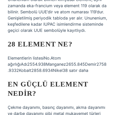
zamanda eka-francium veya element 119 olarak da
bilinir. Sembolü UUE’dir ve atom numarası 119’dur.
Genişletilmiş periyodik tabloda yer alır. Ununenium,
keşfedilene kadar IUPAC isimlendirme sisteminde
geçici olarak UUE sembolüyle kayıtlıydı.
28 ELEMENT NE?
Elementlerin listesiNo.Atom
ağırlığıAdı2554.938Manganez2655.845Demir2758
.9332Kobalt2858.6934Nikel38 satır daha
EN GÜÇLÜ ELEMENT
NEDIR?
Çekme dayanımı, basınç dayanımı, akma dayanımı
ve darbe dayanımı gibi metal mukavemet türleri