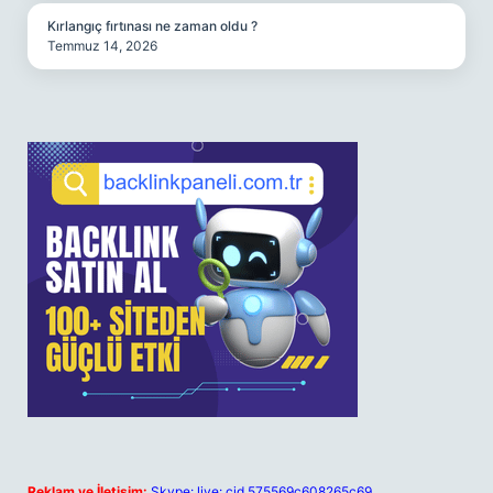
Kırlangıç fırtınası ne zaman oldu ?
Temmuz 14, 2026
Reklam ve İletişim:
Skype: live:.cid.575569c608265c69