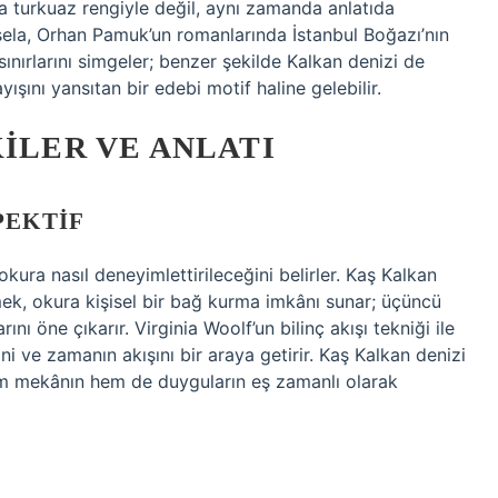
zca turkuaz rengiyle değil, aynı zamanda anlatıda
esela, Orhan Pamuk’un romanlarında İstanbul Boğazı’nın
sınırlarını simgeler; benzer şekilde Kalkan denizi de
ayışını yansıtan bir edebi motif haline gelebilir.
KILER VE ANLATI
PEKTIF
kura nasıl deneyimlettirileceğini belirler. Kaş Kalkan
lemek, okura kişisel bir bağ kurma imkânı sunar; üçüncü
rını öne çıkarır. Virginia Woolf’un bilinç akışı tekniği ile
ini ve zamanın akışını bir araya getirir. Kaş Kalkan denizi
em mekânın hem de duyguların eş zamanlı olarak