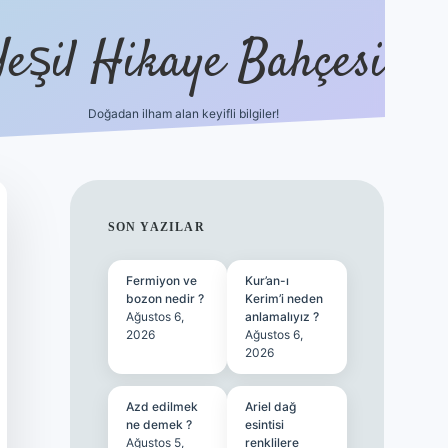
Yeşil Hikaye Bahçesi
Doğadan ilham alan keyifli bilgiler!
ilbet güncel giriş adresi
ilbet mobil 
SIDEBAR
SON YAZILAR
Fermiyon ve
Kur’an-ı
bozon nedir ?
Kerim’i neden
Ağustos 6,
anlamalıyız ?
2026
Ağustos 6,
2026
Azd edilmek
Ariel dağ
ne demek ?
esintisi
Ağustos 5,
renklilere