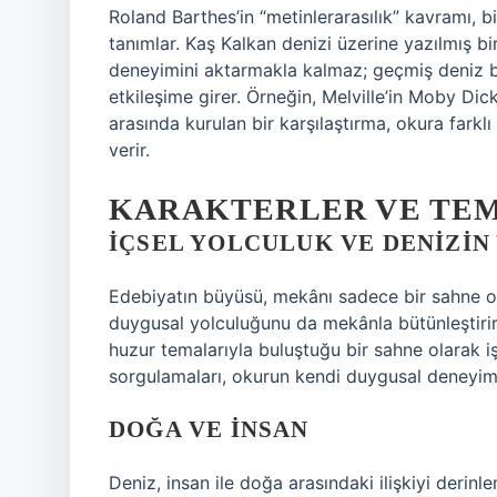
Roland Barthes’in “metinlerarasılık” kavramı, 
tanımlar. Kaş Kalkan denizi üzerine yazılmış bi
deneyimini aktarmakla kalmaz; geçmiş deniz be
etkileşime girer. Örneğin, Melville’in Moby Dick
arasında kurulan bir karşılaştırma, okura farkl
verir.
KARAKTERLER VE TE
İÇSEL YOLCULUK VE DENIZIN
Edebiyatın büyüsü, mekânı sadece bir sahne ola
duygusal yolculuğunu da mekânla bütünleştirir. 
huzur temalarıyla buluştuğu bir sahne olarak iş
sorgulamaları, okurun kendi duygusal deneyimle
DOĞA VE İNSAN
Deniz, insan ile doğa arasındaki ilişkiyi derinl