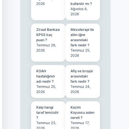
2026
kullanılır mı ?
Ağustos 4,
2026
Ziraat Bankası
Mezoterapi ile
KPSS kaç
altın iğne
puan ?
arasındaki
Temmuz 29,
fark nedir ?
2026
Temmuz 25,
2026
KOAH
Afiş ve broşür
hastalığının
arasındaki
adı nedir ?
fark nedir ?
Temmuz 25,
Temmuz 24,
2026
2026
Kalp hangi
Kazim
taraf temizdir
Koyuncu aslen
?
nereli ?
Temmuz 23,
Temmuz 17,
2026
2026