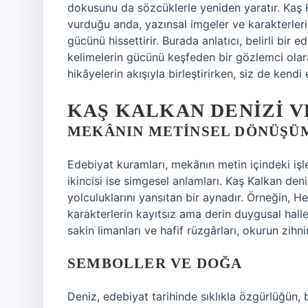
dokusunu da sözcüklerle yeniden yaratır. Kaş K
vurduğu anda, yazınsal imgeler ve karakterleri
gücünü hissettirir. Burada anlatıcı, belirli bir
kelimelerin gücünü keşfeden bir gözlemci olarak
hikâyelerin akışıyla birleştirirken, siz de kendi
KAŞ KALKAN DENIZI V
MEKÂNIN METINSEL DÖNÜŞÜ
Edebiyat kuramları, mekânın metin içindeki işlevi
ikincisi ise simgesel anlamları. Kaş Kalkan deni
yolculuklarını yansıtan bir aynadır. Örneğin, 
karakterlerin kayıtsız ama derin duygusal haller
sakin limanları ve hafif rüzgârları, okurun zihni
SEMBOLLER
VE DOĞA
Deniz, edebiyat tarihinde sıklıkla özgürlüğün