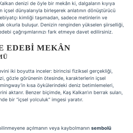
alkan denizi de öyle bir mekân ki, dalgaların kıyıya
n içsel dünyalarıyla birleşerek anlatının dönüştürücü
 edebiyatçı kimliği taşımadan, sadece metinlerin ve
 okurla buluşur. Denizin renginden yükselen şiirselliği,
 edebi çağrışımlarınızı fark etmeye davet edilirsiniz.
E EDEBI MEKÂN
MÜ
ni iki boyutta inceler: birincisi fiziksel gerçekliği,
zi, gözle görünenin ötesinde, karakterlerin içsel
Hemingway’in kısa öykülerindeki deniz betimlemeleri,
ini aktarır. Benzer biçimde, Kaş Kalkan’ın berrak suları,
nde bir “içsel yolculuk” imgesi yaratır.
, bilinmeyene açılmanın veya kaybolmanın
sembolü