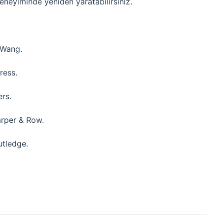
eneyiminde yeniden yaratabilirsiniz.
 Wang.
ress.
ers.
arper & Row.
utledge.