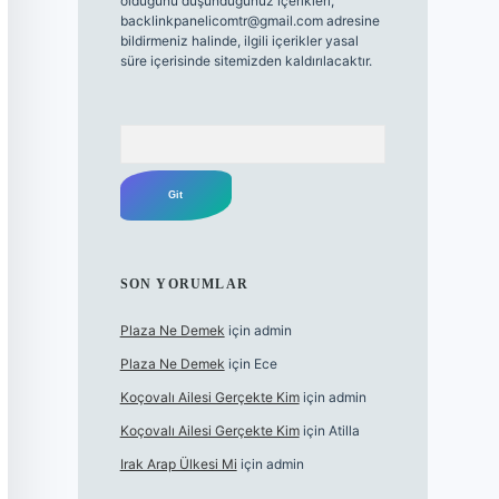
olduğunu düşündüğünüz içerikleri,
backlinkpanelicomtr@gmail.com
adresine
bildirmeniz halinde, ilgili içerikler yasal
süre içerisinde sitemizden kaldırılacaktır.
Arama
SON YORUMLAR
Plaza Ne Demek
için
admin
Plaza Ne Demek
için
Ece
Koçovalı Ailesi Gerçekte Kim
için
admin
Koçovalı Ailesi Gerçekte Kim
için
Atilla
Irak Arap Ülkesi Mi
için
admin