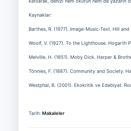
katılarak, denizi hem okurun hem de yazarın d
Kaynaklar:
Barthes, R. (1977). Image-Music-Text. Hill and
Woolf, V. (1927). To the Lighthouse. Hogarth P
Melville, H. (1851). Moby Dick. Harper & Broth
Tönnies, F. (1887). Community and Society. H
Westphal, B. (2001). Ekokritik ve Edebiyat. Ro
Tarih:
Makaleler