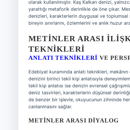
olarak kullanılmıştır. Kaş Kalkan denizi, yalnı
yarattığı metaforik derinlikle de öne çıkar. M
denizleri, karakterlerin duygusal ve toplumsal 
bireyin sınırlarını, özlemlerini ve anlık huzur ar
METINLER ARASI İLIŞ
TEKNIKLERI
ANLATI TEKNIKLERI
VE PERS
Edebiyat kuramında anlatı teknikleri, mekânın o
denizini birinci tekil kişi anlatısıyla deneyim
tekil kişi anlatısı ise denizin evrensel çağrışımla
deniz tasvirleri, karakterlerin düşünsel derinliğ
de benzer bir işlevle, okuyucunun zihninde h
canlanmasını sağlar.
METINLER ARASI DIYALOG