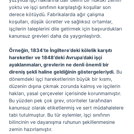
yüzyılda işçi haklarına dair belirli bir hukuki zemin
yoktu ve işçi sınıfının karşılaştığı koşullar son
derece kötüydü. Fabrikalarda ağır çalışma
koşulları, düşük ücretler ve sağlıksız ortamlar,
işçilerin taleplerini dile getirmek için başvurdukları
kanunsuz grevleri daha da yaygınlaştırdı.
Örneğin, 1834’te İngiltere’deki kölelik karşıtı
hareketler ve 1848’deki Avrupa’daki işçi
ayaklanmaları, grevlerin ne denli önemli bir
direniş şekli haline geldiğinin göstergeleriydi.
Bu
dönemdeki işçi hareketlerinin büyük bir kısmı,
düzenin dışına çıkmak zorunda kalmış ve işçilerin
hakları, yasal çerçeveler içerisinde korunmamıştır.
Bu yüzden pek çok grev, otoriteler tarafından
kanunsuz olarak etiketlenmiş ve sert müdahalelere
tabi tutulmuştur. Bu tür eylemler, işçi sınıfının
bilincinin ve dayanışma ruhunun şekillenmesine
zemin hazırlamıştır.