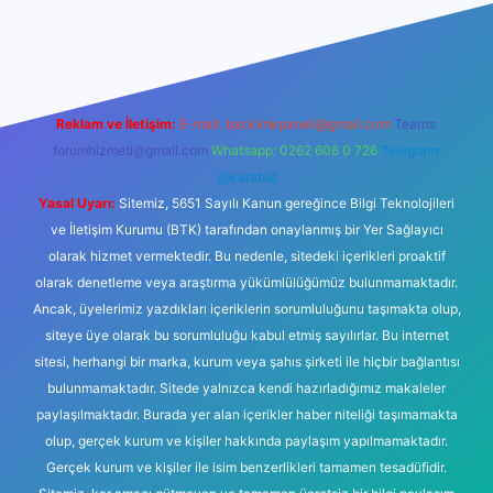
 giriş
ilbet giriş
betexper
Reklam ve İletişim:
E-mail:
backlinkpaneli@gmail.com
Teams:
forumhizmeti@gmail.com
Whatsapp: 0262 606 0 726
Telegram:
@karabul
Yasal Uyarı:
Sitemiz, 5651 Sayılı Kanun gereğince Bilgi Teknolojileri
ve İletişim Kurumu (BTK) tarafından onaylanmış bir Yer Sağlayıcı
olarak hizmet vermektedir. Bu nedenle, sitedeki içerikleri proaktif
olarak denetleme veya araştırma yükümlülüğümüz bulunmamaktadır.
Ancak, üyelerimiz yazdıkları içeriklerin sorumluluğunu taşımakta olup,
siteye üye olarak bu sorumluluğu kabul etmiş sayılırlar. Bu internet
sitesi, herhangi bir marka, kurum veya şahıs şirketi ile hiçbir bağlantısı
bulunmamaktadır. Sitede yalnızca kendi hazırladığımız makaleler
paylaşılmaktadır. Burada yer alan içerikler haber niteliği taşımamakta
olup, gerçek kurum ve kişiler hakkında paylaşım yapılmamaktadır.
Gerçek kurum ve kişiler ile isim benzerlikleri tamamen tesadüfidir.