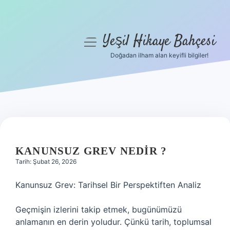
Yeşil Hikaye Bahçesi
menüyü
aç
Doğadan ilham alan keyifli bilgiler!
Anasayfa
Gizlilik Politikası
Yasal Uyarı
Hakkımızda
KANUNSUZ GREV NEDIR ?
Tarih: Şubat 26, 2026
Kanunsuz Grev: Tarihsel Bir Perspektiften Analiz
Geçmişin izlerini takip etmek, bugünümüzü
anlamanın en derin yoludur. Çünkü tarih, toplumsal