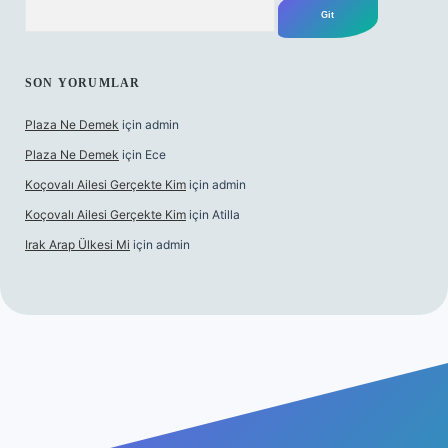
Arama
SON YORUMLAR
Plaza Ne Demek
için
admin
Plaza Ne Demek
için
Ece
Koçovalı Ailesi Gerçekte Kim
için
admin
Koçovalı Ailesi Gerçekte Kim
için
Atilla
Irak Arap Ülkesi Mi
için
admin
riş
ilbet giriş
betexper