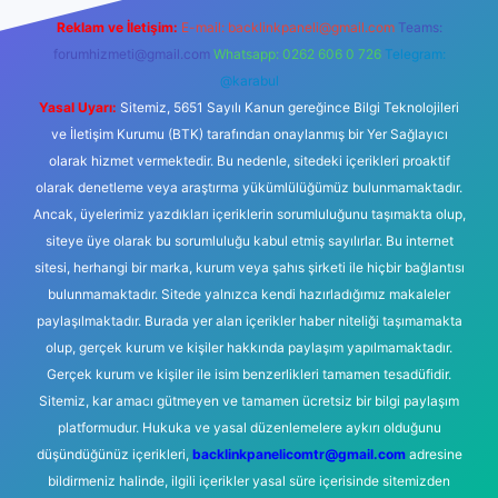
Reklam ve İletişim:
E-mail:
backlinkpaneli@gmail.com
Teams:
forumhizmeti@gmail.com
Whatsapp: 0262 606 0 726
Telegram:
@karabul
Yasal Uyarı:
Sitemiz, 5651 Sayılı Kanun gereğince Bilgi Teknolojileri
ve İletişim Kurumu (BTK) tarafından onaylanmış bir Yer Sağlayıcı
olarak hizmet vermektedir. Bu nedenle, sitedeki içerikleri proaktif
olarak denetleme veya araştırma yükümlülüğümüz bulunmamaktadır.
Ancak, üyelerimiz yazdıkları içeriklerin sorumluluğunu taşımakta olup,
siteye üye olarak bu sorumluluğu kabul etmiş sayılırlar. Bu internet
sitesi, herhangi bir marka, kurum veya şahıs şirketi ile hiçbir bağlantısı
bulunmamaktadır. Sitede yalnızca kendi hazırladığımız makaleler
paylaşılmaktadır. Burada yer alan içerikler haber niteliği taşımamakta
olup, gerçek kurum ve kişiler hakkında paylaşım yapılmamaktadır.
Gerçek kurum ve kişiler ile isim benzerlikleri tamamen tesadüfidir.
Sitemiz, kar amacı gütmeyen ve tamamen ücretsiz bir bilgi paylaşım
platformudur. Hukuka ve yasal düzenlemelere aykırı olduğunu
düşündüğünüz içerikleri,
backlinkpanelicomtr@gmail.com
adresine
bildirmeniz halinde, ilgili içerikler yasal süre içerisinde sitemizden