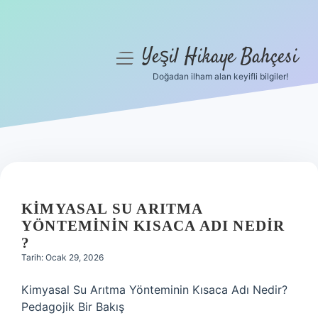
Yeşil Hikaye Bahçesi
menüyü
aç
Doğadan ilham alan keyifli bilgiler!
Anasayfa
Gizlilik Politikası
Yasal Uyarı
Hakkımızda
KIMYASAL SU ARITMA
YÖNTEMININ KISACA ADI NEDIR
?
Tarih: Ocak 29, 2026
Kimyasal Su Arıtma Yönteminin Kısaca Adı Nedir?
Pedagojik Bir Bakış